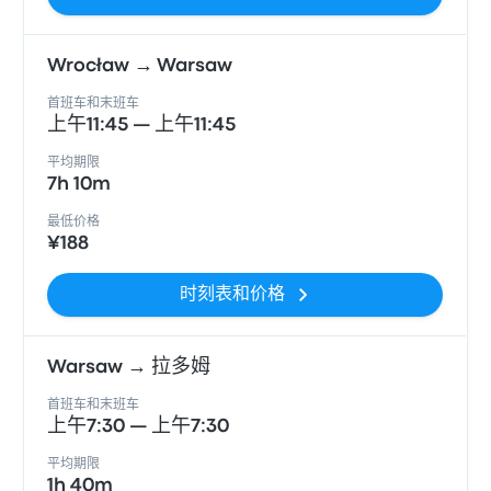
Wrocław → Warsaw
首班车和末班车
上午11:45 — 上午11:45
平均期限
7h 10m
最低价格
¥188
时刻表和价格
Warsaw → 拉多姆
首班车和末班车
上午7:30 — 上午7:30
平均期限
1h 40m