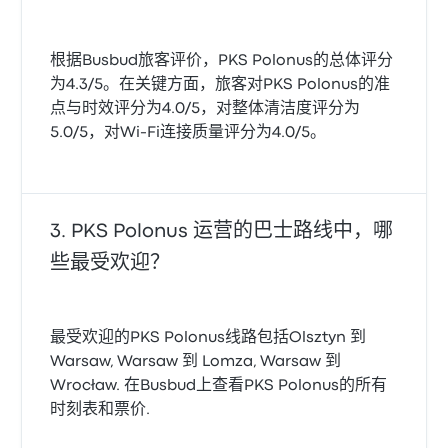
根据Busbud旅客评价，PKS Polonus的总体评分
为4.3/5。在关键方面，旅客对PKS Polonus的准
点与时效评分为4.0/5，对整体清洁度评分为
5.0/5，对Wi‑Fi连接质量评分为4.0/5。
PKS Polonus 运营的巴士路线中，哪
些最受欢迎？
最受欢迎的PKS Polonus线路包括Olsztyn 到
Warsaw, Warsaw 到 Lomza, Warsaw 到
Wrocław. 在Busbud上查看PKS Polonus的所有
时刻表和票价.