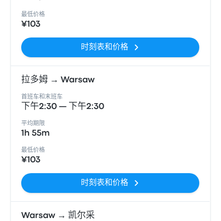
最低价格
¥103
时刻表和价格
拉多姆 → Warsaw
首班车和末班车
下午2:30 — 下午2:30
平均期限
1h 55m
最低价格
¥103
时刻表和价格
Warsaw → 凯尔采