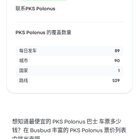
联系PKS Polonus
PKS Polonus 的覆盖数量
每日发车
89
城市
90
国家
1
路线
529
想知道最便宜的 PKS Polonus 巴士 车票多少
钱？在 Busbud 丰富的 PKS Polonus 票价列表