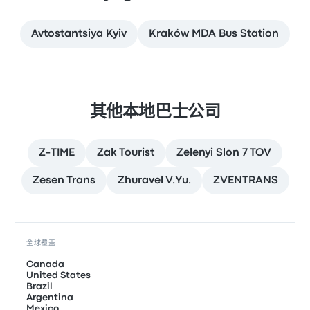
Avtostantsiya Kyiv
Kraków MDA Bus Station
其他本地巴士公司
Z-TIME
Zak Tourist
Zelenyi Slon 7 TOV
Zesen Trans
Zhuravel V.Yu.
ZVENTRANS
全球覆盖
Canada
United States
Brazil
Argentina
Mexico