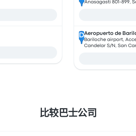
Anasagasti 801-899, S
Aeropuerto de Bari
D
Bariloche airport, Acc
Candelar S/N, San Car
比较巴士公司