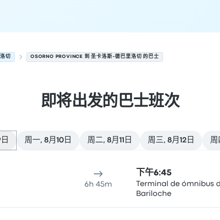
里洛切
OSORNO PROVINCE 到 圣卡洛斯-德巴里洛切 的巴士
即将出发的巴士班次
9日
周一, 8月10日
周二, 8月11日
周三, 8月12日
周
切 的接下来几班发车，日期为 8月9日
间
到达地点
推荐
价格和预订链接
下午6:45
Terminal de ómnibus 
6h 45m
Bariloche