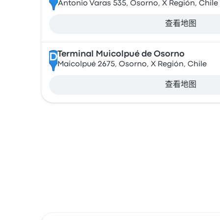
Antonio Varas 535, Osorno, X Región, Chile
查看地图
Terminal Muicolpué de Osorno
D
Maicolpué 2675, Osorno, X Región, Chile
查看地图