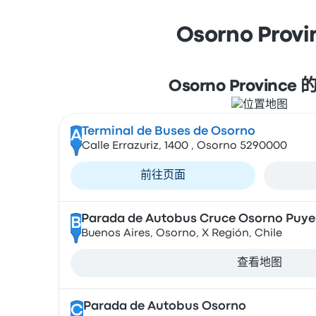
Osorno P
Osorno Province
Terminal de Buses de Osorno
A
Calle Errazuriz, 1400 , Osorno 5290000
前往页面
Parada de Autobus Cruce Osorno Puy
B
Buenos Aires, Osorno, X Región, Chile
查看地图
Parada de Autobus Osorno
C