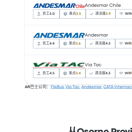
Andesmar Chile
员工
5.0
准点
3.5
清洁度
3.9
Wifi
Andesmar
根据 10 条评论，该公司在 Busbud 上被评为 
价为 ¥244 起
员工
4.4
准点
3.6
清洁度
4.3
Wifi
Via Tac
根据 34 条评论，Andesmar 提供的本行程被
价为 ¥244 起
员工
4.5
准点
3.4
清洁度
4.3
Wifi
AR巴士公司：
FlixBus
,
Via Tac
,
Andesmar
,
CATA Internac
根据 23 条评论，Via Tac 提供的本行程被评为
起