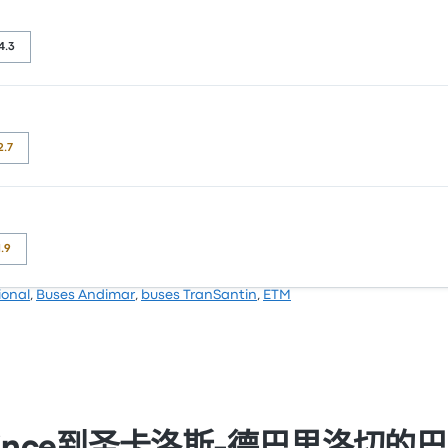
4.3
3.8 颗星。旅客对 员工 和 车票资源 特别满意，但对 电源插座 经常有
2.7
评为 3.8 颗星。旅客对 清洁度 和 物有所值 特别满意，但也有旅客
1.9
ional
,
Buses Andimar
,
buses TranSantin
,
ETM
 3.4 颗星。旅客对 员工 和 及时性 特别满意，但也有旅客抱怨 无线