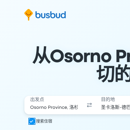
跳至搜索表单
跳至内容
跳至页脚
从Osorno
切
出发点
目的地
搜索住宿