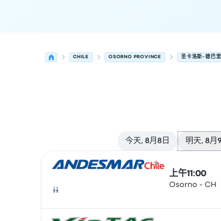
CHILE
OSORNO PROVINCE
圣卡洛斯-德巴
今天, 8月8日
明天, 8月
从 Osorno Province 发往 圣卡洛斯-德巴里洛
运营方
车辆类型
出发时间
出发地点
行程时长
到达时
上午11:00
Osorno - CH
巴士