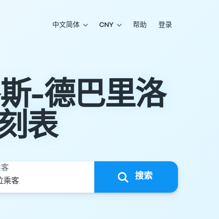
中文简体
CNY
帮助
登录
卡洛斯-德巴里洛
刻表
乘客
搜索