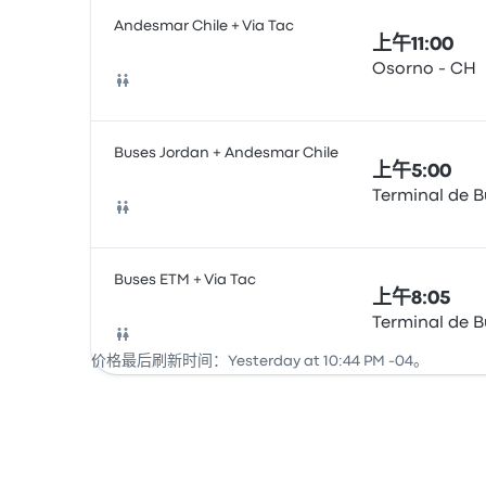
Andesmar Chile + Via Tac
上午11:00
Osorno - CH
巴士
Buses Jordan + Andesmar Chile
上午5:00
Terminal de 
巴士
Buses ETM + Via Tac
上午8:05
Terminal de 
巴士
价格最后刷新时间：Yesterday at 10:44 PM -04。