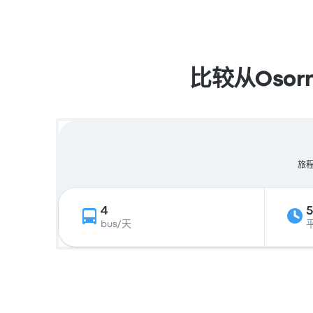
比较从Osor
旅程
4
bus/天