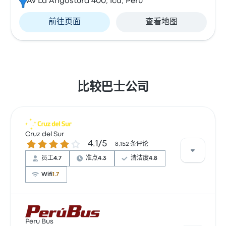
Av La Angostura 400, Ica, Peru
前往页面
查看地图
比较巴士公司
Cruz del Sur
4.1 / 5 星
4.1/5
8,152 条评论
员工
4.7
准点
4.3
清洁度
4.8
Wifi
1.7
根据 181 条评论，Cruz del Sur 提供的本行程被评为 4.4
颗星。旅客对 员工 和 座位 特别满意，但也有旅客抱怨
Peru Bus