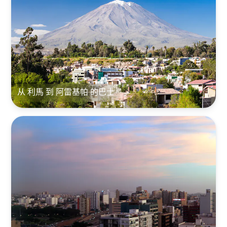
从 利馬 到 阿雷基帕 的巴士