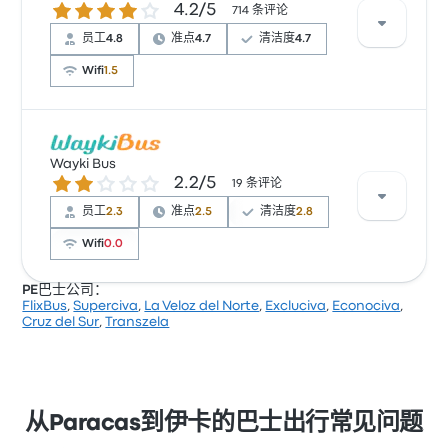
4.2 / 5 星
4.2/5
无线上网。 Cruz del Sur 在此路线提供的票价为 ¥72 起
714 条评论
员工
4.8
准点
4.7
清洁度
4.7
Wifi
1.5
根据 55 条评论，Peru Bus 提供的本行程被评为 3.7 颗
星。旅客对 温度 和 车票资源 特别满意，但也有旅客抱
Wayki Bus
2.2 / 5 星
2.2/5
怨 无线上网。 Peru Bus 在此路线提供的票价为 ¥45 起
19 条评论
员工
2.3
准点
2.5
清洁度
2.8
Wifi
0.0
PE巴士公司：
FlixBus
,
Superciva
,
La Veloz del Norte
,
Excluciva
,
Econociva
,
根据 19 条评论，该公司在 Busbud 上被评为 2.2 颗星。
Cruz del Sur
,
Transzela
旅客对 清洁度 和 及时性 特别满意，但对 无线上网 经常
有所抱怨。 Wayki Bus 在此路线提供的票价为 ¥83 起
从Paracas到伊卡的巴士出行常见问题