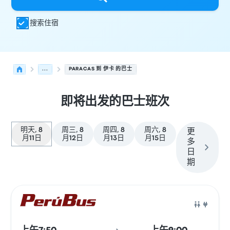
搜索住宿
...
PARACAS 到 伊卡 的巴士
即将出发的巴士班次
明天, 8
周三, 8
周四, 8
周六, 8
更
月11日
月12日
月13日
月15日
多
日
期
从 Paracas 发往 伊卡 的接下来几班发车，日期为 8月11日
运营方
车辆类型
出发时间
出发地点
行程时长
到达时间
到达
巴士