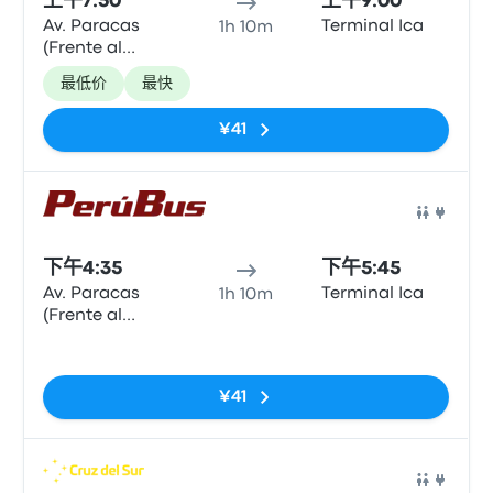
上午7:50
上午9:00
Av. Paracas
Terminal Ica
1h 10m
(Frente al
Hotel El
最低价
最快
Amigo)
¥41
巴士
下午4:35
下午5:45
Av. Paracas
Terminal Ica
1h 10m
(Frente al
Hotel El
无标签
Amigo)
¥41
巴士