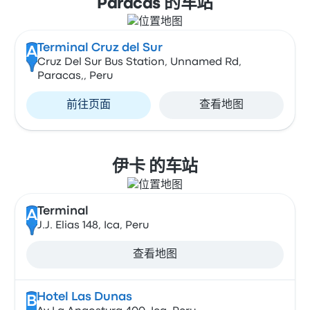
Paracas 的车站
Terminal Cruz del Sur
A
Cruz Del Sur Bus Station, Unnamed Rd,
Paracas,, Peru
前往页面
查看地图
伊卡 的车站
Terminal
A
J.J. Elias 148, Ica, Peru
查看地图
Hotel Las Dunas
B