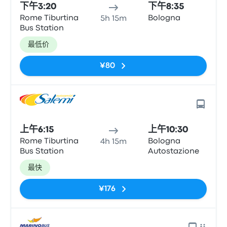
下午3:20
下午8:35
Rome Tiburtina
Bologna
5h 15m
Bus Station
最低价
¥80
上午6:15
上午10:30
Rome Tiburtina
Bologna
4h 15m
Bus Station
Autostazione
最快
¥176