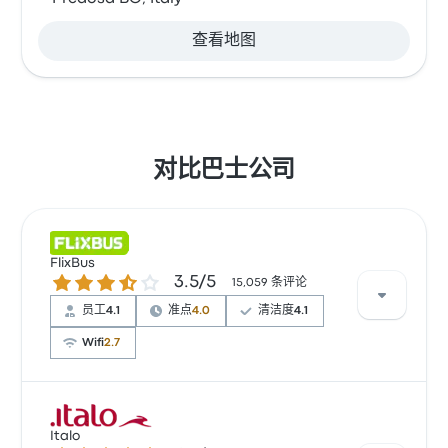
查看地图
对比巴士公司
FlixBus
3.5 / 5 星
3.5/5
15,059 条评论
员工
4.1
准点
4.0
清洁度
4.1
Wifi
2.7
根据 15059 条评论，该公司在 Busbud 上被评为 3.5 颗
星。旅客对 车票资源 和 温度 特别满意，但对 无线上网
Italo