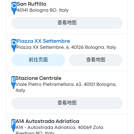
San Ruffillo
C
40141 Bologna BO, Italy
查看地图
Piazza XX Settembre
D
Piazza XX Settembre, 6, 40126 Bologna, Italy
前往页面
查看地图
Stazione Centrale
E
Viale Pietro Pietramellara, 63, 40121 Bologna,
Italy
查看地图
A14 Autostrada Adriatica
F
A14 - Autostrada Adriatica, 40069 Zola
Predosa BO, Italy