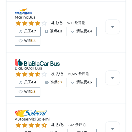
根据 69 条评论，该公司在 Busbud 上被评为 3.9 颗星。
旅客对 温度 和 出发地点 特别满意，但对 无线上网 经常
MarinoBus
4.1 / 5 星
4.1/5
有所抱怨。 Trenitalia 在此路线提供的票价为 ¥171 起
960 条评论
员工
4.7
准点
4.3
清洁度
4.4
Wifi
3.4
根据 960 条评论，该公司在 Busbud 上被评为 4.1 颗
星。旅客对 员工 和 温度 特别满意，但对 无线上网 经常
BlaBlaCar Bus
3.7 / 5 星
3.7/5
有所抱怨。 MarinoBus 在此路线提供的票价为 ¥198 起
12,527 条评论
员工
4.4
准点
3.7
清洁度
4.3
Wifi
2.6
根据 12527 条评论，该公司在 Busbud 上被评为 3.7 颗
星。旅客对 车票资源 和 员工 特别满意，但对 无线上网
Autoservizi Salemi
4.3 / 5 星
4.3/5
经常有所抱怨。 BlaBlaCar Bus 在此路线提供的票价为
543 条评论
¥67 起