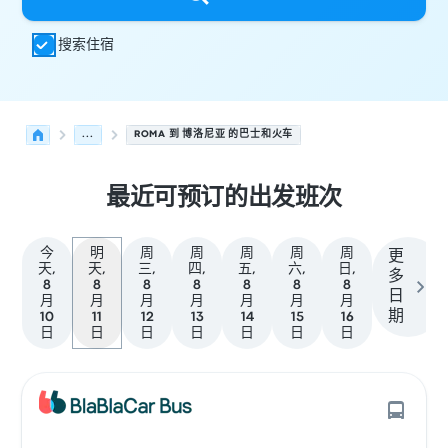
搜索住宿
...
ROMA 到 博洛尼亚 的巴士和火车
最近可预订的出发班次
今
明
周
周
周
周
周
更
天,
天,
三,
四,
五,
六,
日,
多
8
8
8
8
8
8
8
日
月
月
月
月
月
月
月
期
10
11
12
13
14
15
16
日
日
日
日
日
日
日
从 Roma 发往 博洛尼亚 的接下来几班发车，日期为 8月11日
运营方
车辆类型
出发时间
出发地点
行程时长
到达时间
到达