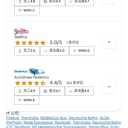
员工
4.8
准点
4.3
清洁度
4.7
Wifi
4.0
根据 543 条评论，该公司在 Busbud 上被评为 4.3 颗
星。旅客对 温度 和 车票资源 特别满意，但对 无线上网
Sellitto
5.0 / 5 星
5.0/5
经常有所抱怨。 Autoservizi Salemi 在此路线提供的票
1 条评论
价为 ¥198 起
员工
5.0
清洁度
5.0
Wifi
5.0
根据 1 条评论，该公司在 Busbud 上被评为 5 颗星。旅客
对 员工 和 座位 特别满意，但对 车票资源 经常有所抱
Autolinee Federico
4.4 / 5 星
4.4/5
怨。 Sellitto 在此路线提供的票价为 ¥386 起
355 条评论
员工
4.9
准点
4.7
清洁度
4.9
Wifi
4.4
IT 公司：
FlixBus
,
Trenitalia
,
BlaBlaCar Bus
,
Deutsche Bahn
,
ALSA
,
根据 355 条评论，该公司在 Busbud 上被评为 4.4 颗
FlixTrain
,
Rede Expressos
,
RegioJet
,
Trenitalia
,
Deutsche Bahn
星。旅客对 车票资源 和 员工 特别满意，但对 无线上网
ICE
,
Sindbad
,
NS Nederlandse Spoorwegen
,
MarinoBus
,
Italo