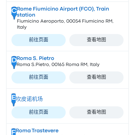
Rome Fiumicino Airport (FCO), Train
C
station
Fiumicino Aeroporto, 00054 Fiumicino RM,
Italy
前往页面
查看地图
Roma S. Pietro
D
Roma S.Pietro, 00165 Roma RM, Italy
前往页面
查看地图
E
坎皮诺机场
前往页面
查看地图
Roma Trastevere
F