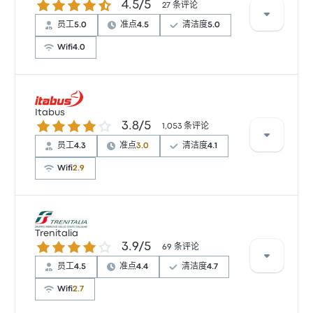
4.5 / 5 星
4.5/5
经常有所抱怨。 FlixBus 在此路线提供的票价为 ¥78 起
27 条评论
员工
5.0
准点
4.5
清洁度
5.0
Wifi
4.0
根据 27 条评论，该公司在 Busbud 上被评为 4.5 颗星。
旅客对 员工 和 座位 特别满意，但对 物有所值 经常有所
Itabus
3.8 / 5 星
3.8/5
抱怨。 Italo 在此路线提供的票价为 ¥298 起
1,053 条评论
员工
4.3
准点
3.0
清洁度
4.1
Wifi
2.9
根据 1053 条评论，该公司在 Busbud 上被评为 3.8 颗
星。旅客对 车票资源 和 温度 特别满意，但对 无线上网
Trenitalia
3.9 / 5 星
3.9/5
经常有所抱怨。 Itabus 在此路线提供的票价为 ¥67 起
69 条评论
员工
4.5
准点
4.4
清洁度
4.7
Wifi
2.7