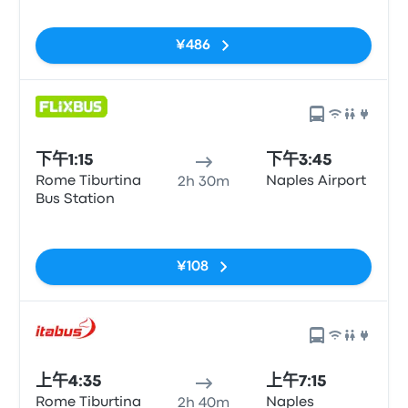
无标签
¥486
下午1:15
下午3:45
Rome Tiburtina
Naples Airport
2h 30m
Bus Station
无标签
¥108
上午4:35
上午7:15
Rome Tiburtina
Naples
2h 40m