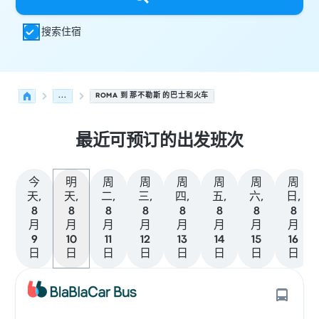
搜索住宿
...
ROMA 到 那不勒斯 的巴士和火车
最近可预订的出发班次
今
明
周
周
周
周
周
周
天,
天,
二,
三,
四,
五,
六,
日,
8
8
8
8
8
8
8
8
月
月
月
月
月
月
月
月
9
10
11
12
13
14
15
16
日
日
日
日
日
日
日
日
从 Roma 发往 那不勒斯 的接下来几班发车，日期为 8月10日
运营方
车辆类型
出发时间
出发地点
行程时长
到达时间
到达