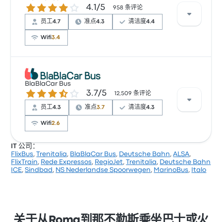
4.1 / 5 星
4.1/5
常有所抱怨。 Fiumiccino Express 在此路线提供的票价
958 条评论
为 ¥225 起
员工
4.7
准点
4.3
清洁度
4.4
Wifi
3.4
根据 958 条评论，该公司在 Busbud 上被评为 4.1 颗星。
旅客对 员工 和 温度 特别满意，但对 无线上网 经常有所
BlaBlaCar Bus
3.7 / 5 星
3.7/5
抱怨。 MarinoBus 在此路线提供的票价为 ¥167 起
12,509 条评论
员工
4.3
准点
3.7
清洁度
4.3
Wifi
2.6
IT 公司：
FlixBus
,
Trenitalia
,
BlaBlaCar Bus
,
Deutsche Bahn
,
ALSA
,
根据 12509 条评论，该公司在 Busbud 上被评为 3.7 颗
FlixTrain
,
Rede Expressos
,
RegioJet
,
Trenitalia
,
Deutsche Bahn
星。旅客对 车票资源 和 温度 特别满意，但对 无线上网
ICE
,
Sindbad
,
NS Nederlandse Spoorwegen
,
MarinoBus
,
Italo
经常有所抱怨。 BlaBlaCar Bus 在此路线提供的票价为
¥55 起
关于从Roma到那不勒斯乘坐巴士或火