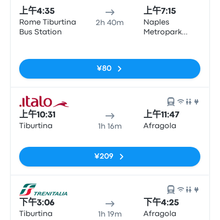
上午4:35
上午7:15
Rome Tiburtina
Naples
2h 40m
Bus Station
Metropark
Central
无标签
Parking
¥80
上午10:31
上午11:47
Tiburtina
Afragola
1h 16m
无标签
¥209
下午3:06
下午4:25
Tiburtina
Afragola
1h 19m