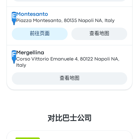
Montesanto
E
Piazza Montesanto, 80135 Napoli NA, Italy
前往页面
查看地图
Mergellina
F
Corso Vittorio Emanuele 4, 80122 Napoli NA,
Italy
查看地图
对比巴士公司