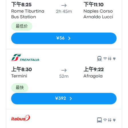
下午8:25
下午11:10
Rome Tiburtina
Naples Corso
2h 45m
Bus Station
Arnaldo Lucci
最低价
¥56
上午8:30
上午9:22
Termini
Afragola
52m
最快
¥392