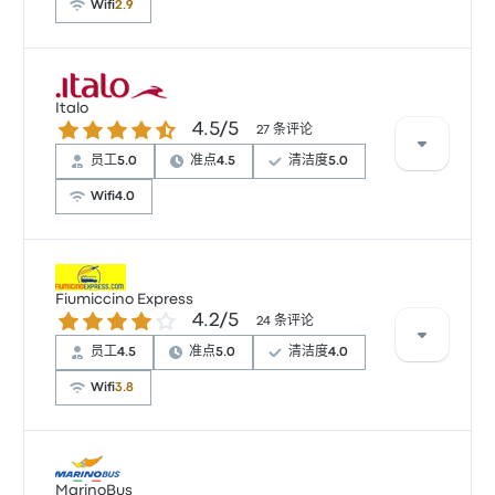
Wifi
2.9
根据 15 条评论，Itabus 提供的本行程被评为 3.8 颗星。
旅客对 座位 和 温度 特别满意，但也有旅客抱怨 及时
Italo
4.5 / 5 星
4.5/5
性。 Itabus 在此路线提供的票价为 ¥49 起
27 条评论
员工
5.0
准点
4.5
清洁度
5.0
Wifi
4.0
根据 27 条评论，该公司在 Busbud 上被评为 4.5 颗星。
旅客对 员工 和 座位 特别满意，但对 物有所值 经常有所
Fiumiccino Express
4.2 / 5 星
4.2/5
抱怨。 Italo 在此路线提供的票价为 ¥221 起
24 条评论
员工
4.5
准点
5.0
清洁度
4.0
Wifi
3.8
根据 24 条评论，该公司在 Busbud 上被评为 4.2 颗星。
旅客对 及时性 和 出发地点 特别满意，但对 电源插座 经
MarinoBus