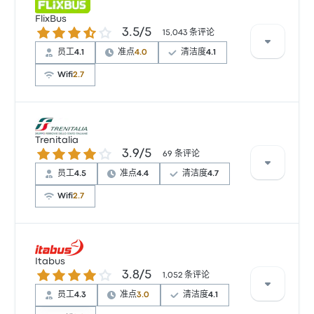
FlixBus
3.5 / 5 星
3.5/5
15,043 条评论
员工
4.1
准点
4.0
清洁度
4.1
Wifi
2.7
根据 15043 条评论，该公司在 Busbud 上被评为 3.5 颗
星。旅客对 车票资源 和 温度 特别满意，但对 无线上网
Trenitalia
3.9 / 5 星
3.9/5
经常有所抱怨。 FlixBus 在此路线提供的票价为 ¥62 起
69 条评论
员工
4.5
准点
4.4
清洁度
4.7
Wifi
2.7
根据 69 条评论，该公司在 Busbud 上被评为 3.9 颗星。
旅客对 温度 和 出发地点 特别满意，但对 无线上网 经常
Itabus
3.8 / 5 星
3.8/5
有所抱怨。 Trenitalia 在此路线提供的票价为 ¥140 起
1,052 条评论
员工
4.3
准点
3.0
清洁度
4.1