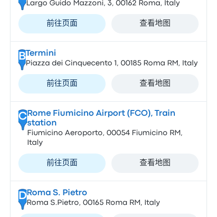
Largo Guido Mazzoni, 3, 00162 Roma, Italy
前往页面
查看地图
Termini
B
Piazza dei Cinquecento 1, 00185 Roma RM, Italy
前往页面
查看地图
Rome Fiumicino Airport (FCO), Train
C
station
Fiumicino Aeroporto, 00054 Fiumicino RM,
Italy
前往页面
查看地图
Roma S. Pietro
D
Roma S.Pietro, 00165 Roma RM, Italy