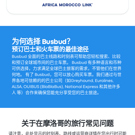
为何选择 Busbud？
预订巴士和火车票的最佳途径
Busbud 全面的巴士线路和时刻表可帮助您轻松搜索、比较
和预订全球城市间的巴士车票。 Busbud 有多种语言和币种
可供选择，力求满足全球巴士旅客的需求，不管他们在世界
何地。 有了 Busbud，您可以放心购买车票。我们通过与世
界各地可信赖的的巴士公司（如Greyhound, Eurolines,
ALSA, OUIBUS (BlaBlaBus), National Express 和其他许多
人 等）合作来确保您能充分享受您的巴士旅途。
关于在摩洛哥的旅行常见问题
请注意，此处显示的时刻表、路线或运营商详情在您出行时可能