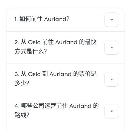
如何前往 Aurland？
您可以乘坐 巴士 直达您的目的地。或者，您也可
从 Oslo 前往 Aurland 的最快
以乘坐出租车或使用拼车服务。
方式是什么？
往返 Aurland 的最快方式是乘坐 巴士，它提供前
从 Oslo 到 Aurland 的票价是
往您的目的地的便捷交通。巴士 的价格实惠、可
多少？
靠且座椅舒适，因此成为许多旅客的首选。
一般来说，从 Aurland 到 Oslo 的票价大约为
哪些公司运营前往 Aurland 的
¥526。该路线由 Vy bus4you 运营，大约需要 7h
路线？
53m。请注意，票价可能因交通方式、出行时间
和季节而发生变化。