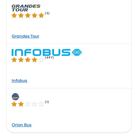
(
3
)
5.0 / 5 星
Grandes Tour
(
497
)
3.9 / 5 星
Infobus
(
1
)
2.0 / 5 星
Orion Bus