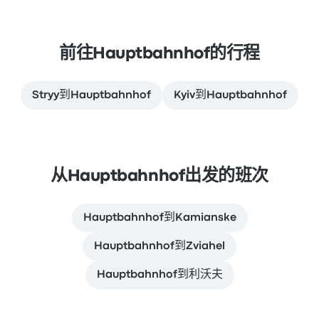
前往Hauptbahnhof的行程
Stryy到Hauptbahnhof
Kyiv到Hauptbahnhof
从Hauptbahnhof出发的班次
Hauptbahnhof到Kamianske
Hauptbahnhof到Zviahel
Hauptbahnhof到利沃夫