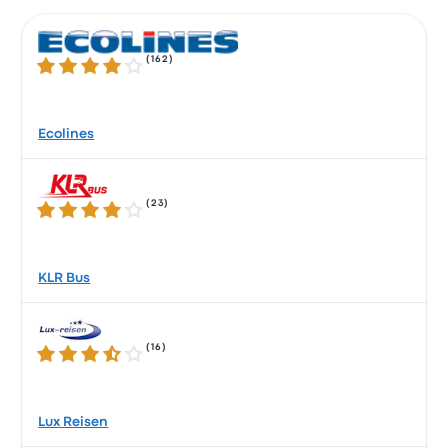
(
162
)
3.8 / 5 星
Ecolines
(
23
)
4.0 / 5 星
KLR Bus
(
16
)
3.3 / 5 星
Lux Reisen