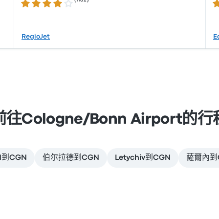
(
1102
)
4.1 / 5 星
3.
RegioJet
E
前往Cologne/Bonn Airport的行
N到CGN
伯尔拉德到CGN
Letychiv到CGN
薩爾內到