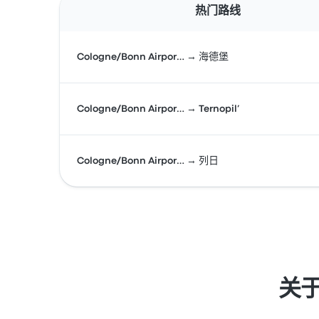
热门路线
Cologne/Bonn Airpor… → 海德堡
Cologne/Bonn Airpor… → Ternopil’
Cologne/Bonn Airpor… → 列日
关于