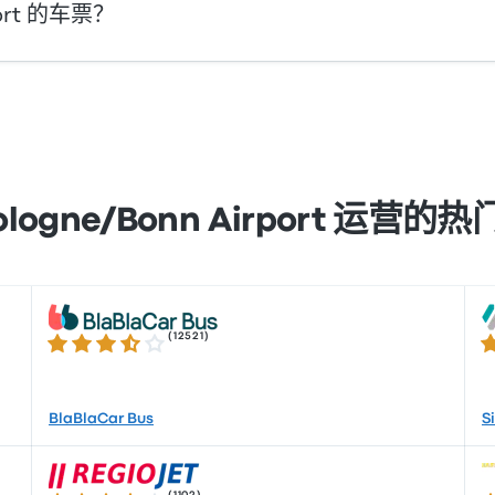
indbad 的车次前往 Cologne/Bonn Airport。该公司每天提供 
ort 的车票？
stercard、Visa、Amex 等主要卡）以及 Apple Pay 和 
ologne/Bonn Airport 运营的
(
12521
)
3.7 / 5 星
3.
BlaBlaCar Bus
S