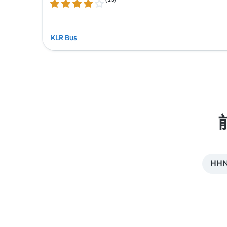
(
23
)
4.0 / 5 星
KLR Bus
HH