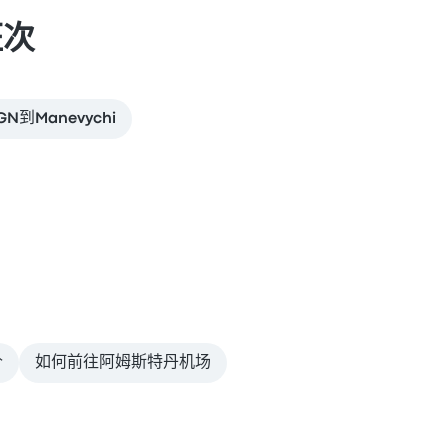
班次
GN到Manevychi
价
如何前往阿姆斯特丹机场