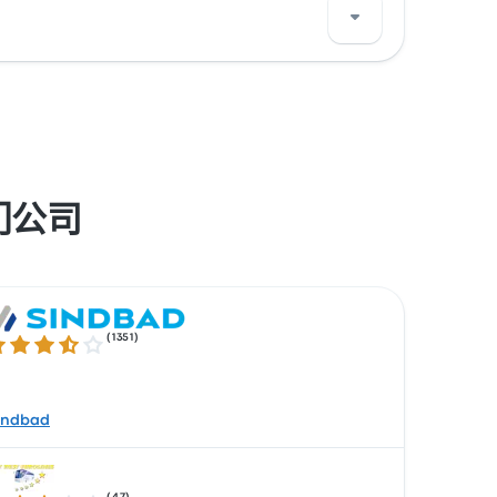
3545 趟车次，最早一班 巴士 在 上午12:05 发车，末班
Google Pay 等服务轻松付款。
热门公司
(
1351
)
6 / 5 星
indbad