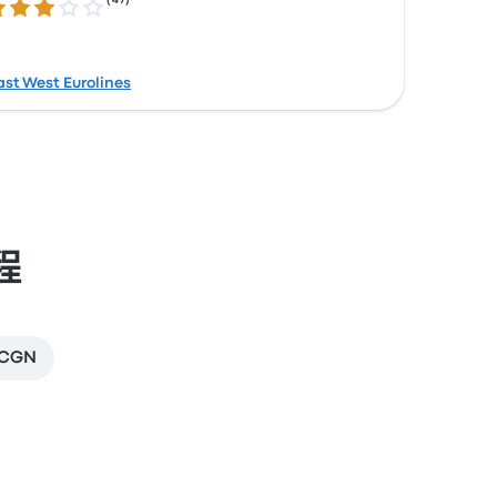
(
47
)
0 / 5 星
ast West Eurolines
程
CGN