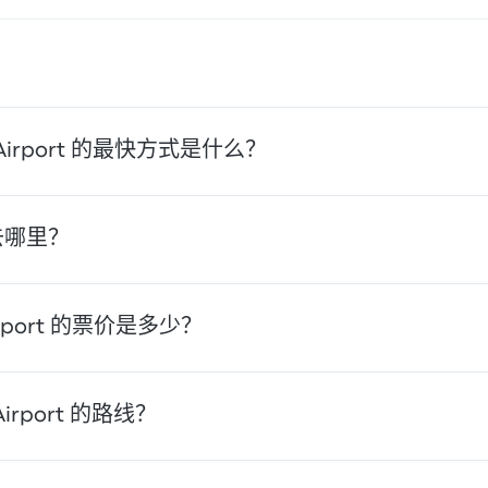
您也可以乘坐出租车或使用拼车服务。
nn Airport 的最快方式是什么？
的最快方式是乘坐 巴士，它提供前往机场航站楼的便捷交通方式。巴士 
可以去哪里？
一些热门选项包括 TegelenTegelen Train Station、 Essen H
 Airport 的票价是多少？
格和出行时间表。
 Chemnitz 的票价大约为 ¥361。该路线由 FlixBus 运营，大
irport 的路线？