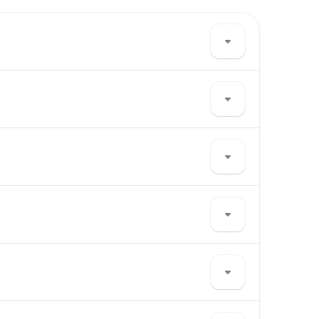
的价格实惠、可靠且座椅舒适，因此成为许多旅客的首
auptbahnhof 和 Venlo Train Station。使
约需要 11h 4m。请注意，票价可能因交通方式、出行时间