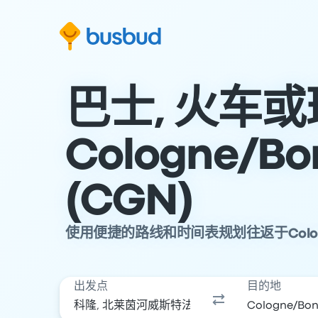
跳至搜索表单
跳至内容
跳至页脚
巴士, 火车
Cologne/Bon
(CGN)
使用便捷的路线和时间表规划往返于Cologne
出发点
目的地