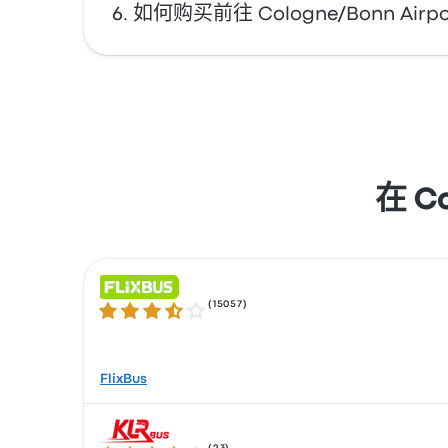
您可以乘坐 FlixBus、BlaBlaCar Bus 或 S
如何购买前往 Cologne/Bonn Airp
巴士 在 下午11:59 发车。
利用 Busbud 在线订票的便利。使用信用卡（包括 Ma
在 C
(
15057
)
3.5 / 5 星
FlixBus