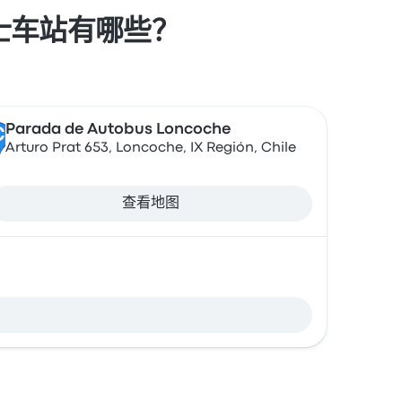
其他巴士车站有哪些？
Parada de Autobus Loncoche
C
Arturo Prat 653, Loncoche, IX Región, Chile
查看地图