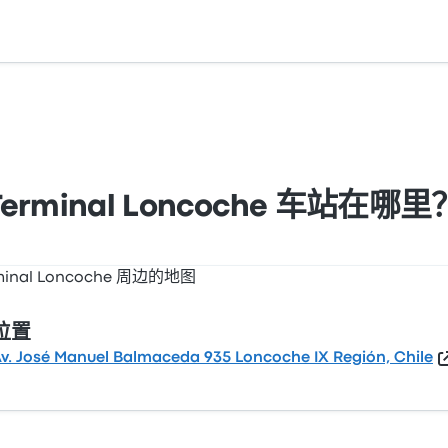
uel Balmaceda 935 Loncoche IX Región, Chile。在地
Terminal Loncoche 车站在哪里
位置
v. José Manuel Balmaceda 935 Loncoche IX Región, Chile