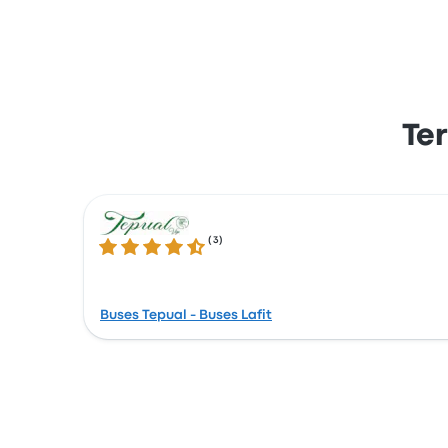
Te
(
3
)
4.6 / 5 星
Buses Tepual - Buses Lafit