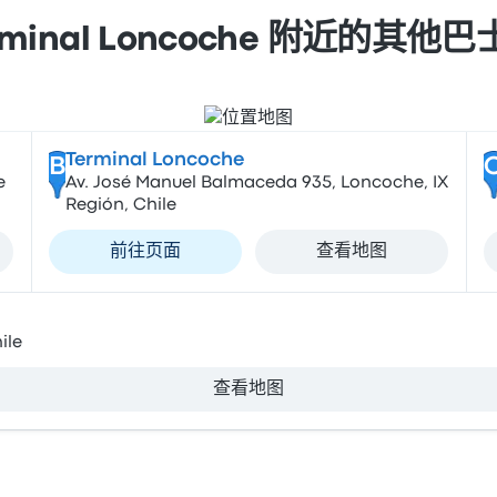
Terminal Loncoche 附近的
Terminal Loncoche
B
e
Av. José Manuel Balmaceda 935, Loncoche, IX
Región, Chile
前往页面
查看地图
ile
查看地图