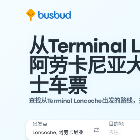
跳至搜索表单
跳至内容
跳至页脚
从Terminal 
阿劳卡尼亚
士车票
查找从Terminal Loncoche出发的
出发点
目的地