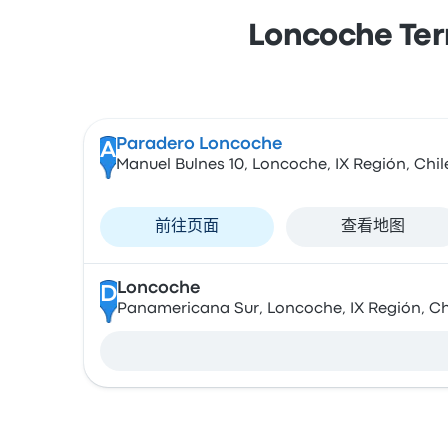
Loncoche 
Paradero Loncoche
A
Manuel Bulnes 10, Loncoche, IX Región, Chil
前往页面
查看地图
Loncoche
D
Panamericana Sur, Loncoche, IX Región, Ch