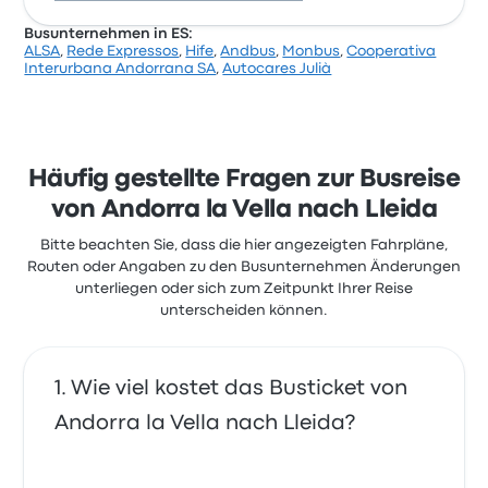
Busunternehmen in ES:
ALSA
,
Rede Expressos
,
Hife
,
Andbus
,
Monbus
,
Cooperativa
Laut 21 Bewertungen hat Hife für diese Reise eine
Interurbana Andorrana SA
,
Autocares Julià
Bewertung von 4.2 Sternen erhalten. Reisende
waren besonders zufrieden mit den Aspekten
Personal und der Abfahrtsort, einige beschwerten
sich jedoch über Folgendes: WLAN. Ticketpreise von
Hife für diese Reise beginnen bei 30 €
Häufig gestellte Fragen zur Busreise
von Andorra la Vella nach Lleida
Bitte beachten Sie, dass die hier angezeigten Fahrpläne,
Routen oder Angaben zu den Busunternehmen Änderungen
unterliegen oder sich zum Zeitpunkt Ihrer Reise
unterscheiden können.
Wie viel kostet das Busticket von
Andorra la Vella nach Lleida?