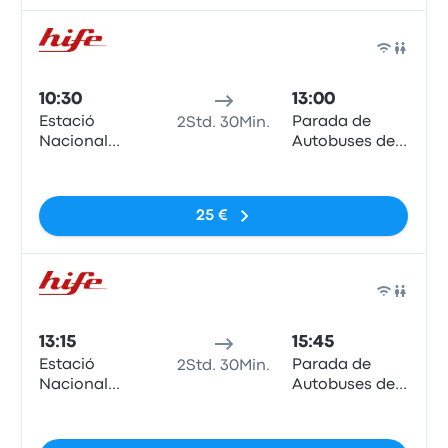
Bus
10:30
13:00
Estació
Parada de
2Std. 30Min.
Nacional
Autobuses de
d'Autobusos
Lleida
Keine Tags
25 €
Bus
13:15
15:45
Estació
Parada de
2Std. 30Min.
Nacional
Autobuses de
d'Autobusos
Lleida
Keine Tags