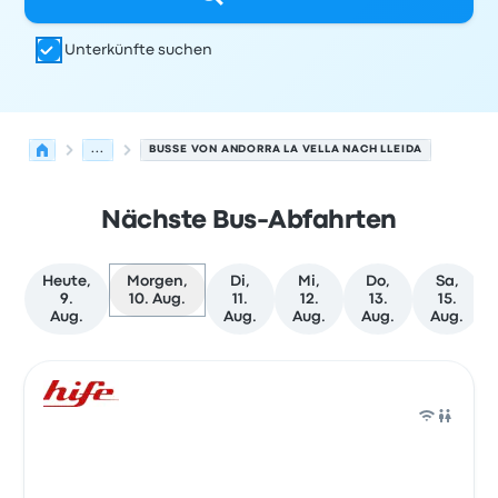
Unterkünfte suchen
...
BUSSE VON ANDORRA LA VELLA NACH LLEIDA
Nächste Bus-Abfahrten
Heute,
Morgen,
Di,
Mi,
Do,
Sa,
9.
10. Aug.
11.
12.
13.
15.
Aug.
Aug.
Aug.
Aug.
Aug.
Nächste Abfahrten von Andorra la Vella nach Lleida am 
Betrieben von
Fahrzeugtyp
Abfahrtszeit
Abfahrtsort
Rei
Bus