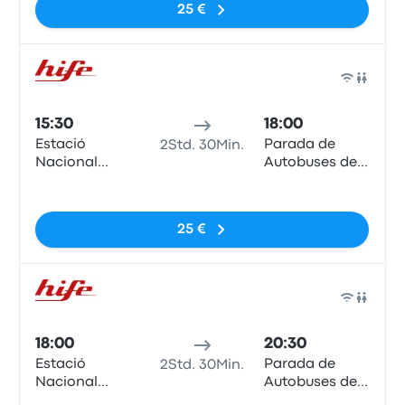
25 €
Bus
15:30
18:00
Estació
Parada de
2Std. 30Min.
Nacional
Autobuses de
d'Autobusos
Lleida
Keine Tags
25 €
Bus
18:00
20:30
Estació
Parada de
2Std. 30Min.
Nacional
Autobuses de
d'Autobusos
Lleida
Keine Tags