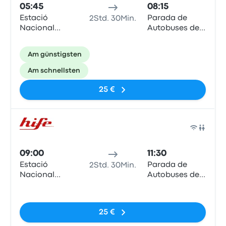
05:45
08:15
Estació
Parada de
2Std. 30Min.
Nacional
Autobuses de
d'Autobusos
Lleida
Am günstigsten
Am schnellsten
25 €
Bus
09:00
11:30
Estació
Parada de
2Std. 30Min.
Nacional
Autobuses de
d'Autobusos
Lleida
Keine Tags
25 €