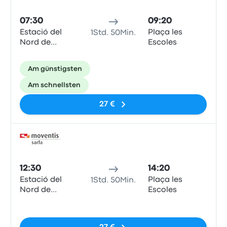
07:30
09:20
Estació del
Plaça les
1Std. 50Min.
Nord de
Escoles
Barcelona
Am günstigsten
Am schnellsten
27 €
Bus
12:30
14:20
Estació del
Plaça les
1Std. 50Min.
Nord de
Escoles
Barcelona
Keine Tags