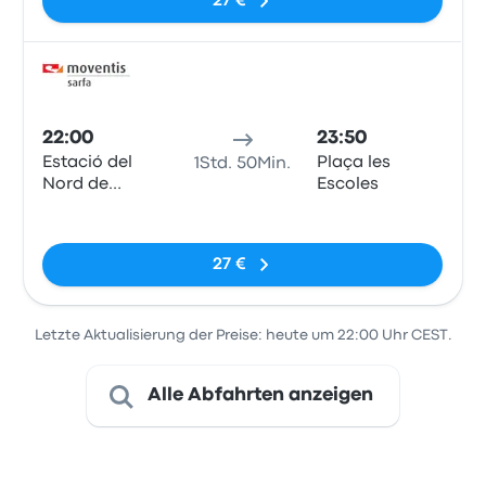
27 €
Bus
22:00
23:50
Estació del
Plaça les
1Std. 50Min.
Nord de
Escoles
Barcelona
Keine Tags
27 €
Letzte Aktualisierung der Preise: heute um 22:00 Uhr CEST.
Alle Abfahrten anzeigen