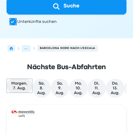
Suche
Unterkünfte suchen
...
BARCELONA NORD NACH L'ESCALA
Nächste Bus-Abfahrten
Morgen,
Sa,
So,
Mo,
Di,
Do,
F
7. Aug.
8.
9.
10.
11.
13.
1
Aug.
Aug.
Aug.
Aug.
Aug.
A
Nächste Abfahrten von Barcelona nach L'Escala am 7. 
Betrieben von
Fahrzeugtyp
Abfahrtszeit
Abfahrtsort
Rei
Bus