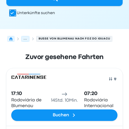
Unterkünfte suchen
...
BUSSE VON BLUMENAU NACH FOZ DO IGUACU
Zuvor gesehene Fahrten
Nächste Abfahrten von Blumenau nach Foz do Iguacu a
Betrieben von
Fahrzeugtyp
Abfahrtszeit
Abfahrtsort
Rei
Bus
17:10
07:20
Rodoviária de
Rodoviária
14Std. 10Min.
Blumenau
Internacional
Buchen