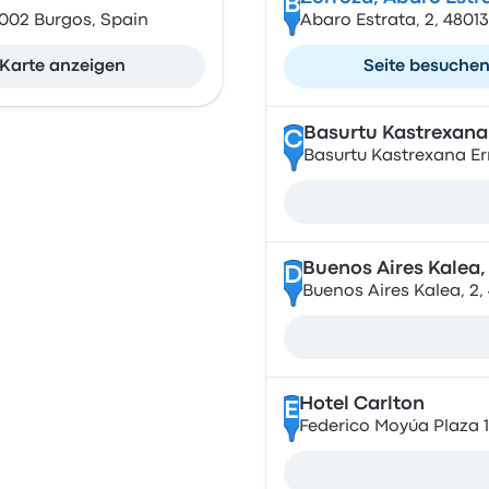
B
9002 Burgos, Spain
Abaro Estrata, 2, 48013
Karte anzeigen
Seite besuche
Basurtu Kastrexana
C
Basurtu Kastrexana Err
Buenos Aires Kalea,
D
Buenos Aires Kalea, 2, 
Hotel Carlton
E
Federico Moyúa Plaza 11