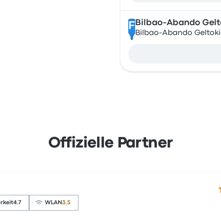
Bilbao-Abando Gelt
F
Bilbao-Abando Geltokia
Offizielle Partner
4
rkeit
4.7
WLAN
3.5