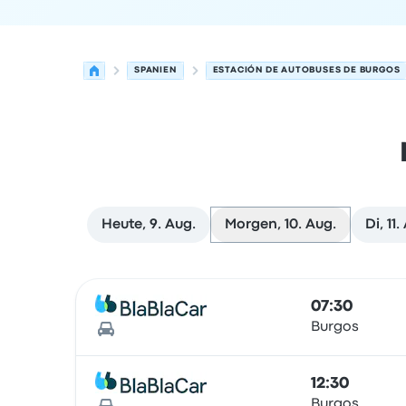
SPANIEN
ESTACIÓN DE AUTOBUSES DE BURGOS
Heute, 9. Aug.
Morgen, 10. Aug.
Di, 11.
Nächste Abfahrten von Burgos nach Bilbao am 
Betrieben von
Fahrzeugtyp
Abfahrtszeit
Abfahrt
07:30
Burgos
12:30
Burgos