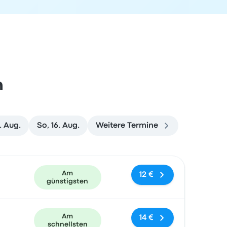
n
. Aug.
So, 16. Aug.
Weitere Termine
und Buchungslink
Am
12 €
günstigsten
Am
14 €
schnellsten