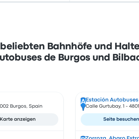
 beliebten Bahnhöfe und Haltes
utobuses de Burgos und Bilba
Estación Autobuses
A
9002 Burgos, Spain
Calle Gurtubay, 1 - 480
Karte anzeigen
Seite besuche
Zorroza, Abaro Estr