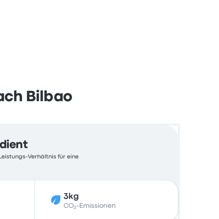
ach Bilbao
edient
Leistungs-Verhältnis für eine
3kg
CO₂-Emissionen