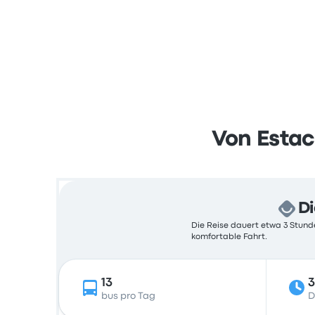
Von Estac
Di
Die Reise dauert etwa 3 Stunde
komfortable Fahrt.
13
3
bus pro Tag
D