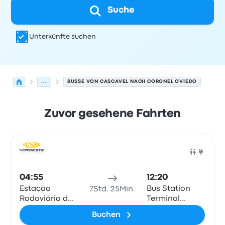
Suche
Unterkünfte suchen
...
BUSSE VON CASCAVEL NACH CORONEL OVIEDO
Zuvor gesehene Fahrten
Nächste Abfahrten von Cascavel nach Coronel Oviedo 
Betrieben von
Fahrzeugtyp
Abfahrtszeit
Abfahrtsort
Rei
Bus
04:55
12:20
Estação
Bus Station
7Std. 25Min.
Rodoviária de
Terminal
Cascavel
Omnibus
Buchen