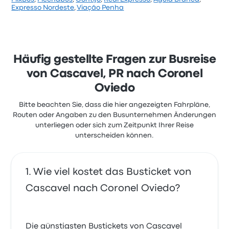
Basierend auf 23 Bewertungen wurde das
Expresso Nordeste
,
Viação Penha
Unternehmen auf Busbud mit 3.5 Sternen bewertet.
Reisende waren besonders zufrieden mit Personal
und der Abfahrtsort, beschwerten sich aber oft über
WLAN. Ticketpreise von Unesul für diese Reise
beginnen bei 30 €
Häufig gestellte Fragen zur Busreise
von Cascavel, PR nach Coronel
Oviedo
Bitte beachten Sie, dass die hier angezeigten Fahrpläne,
Routen oder Angaben zu den Busunternehmen Änderungen
unterliegen oder sich zum Zeitpunkt Ihrer Reise
unterscheiden können.
Wie viel kostet das Busticket von
Cascavel nach Coronel Oviedo?
Die günstigsten Bustickets von Cascavel