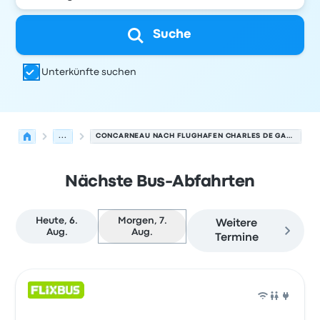
Suche
Unterkünfte suchen
...
CONCARNEAU NACH FLUGHAFEN CHARLES DE GAULLE
Nächste Bus-Abfahrten
Heute, 6.
Morgen, 7.
Weitere
Aug.
Aug.
Termine
Nächste Abfahrten von Concarneau nach Paris am 7. A
Betrieben von
Fahrzeugtyp
Abfahrtszeit
Abfahrtsort
Rei
Bus