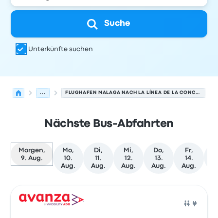
Suche
Unterkünfte suchen
...
FLUGHAFEN MALAGA NACH LA LÍNEA DE LA CONCEPCIÓN
Nächste Bus-Abfahrten
Morgen,
Mo,
Di,
Mi,
Do,
Fr,
W
9. Aug.
10.
11.
12.
13.
14.
T
Aug.
Aug.
Aug.
Aug.
Aug.
Nächste Abfahrten von Málaga nach La Línea de la Con
Betrieben von
Fahrzeugtyp
Abfahrtszeit
Abfahrtsort
Rei
Bus