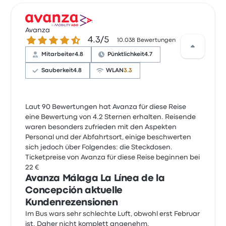
Avanza
4.3 von 5 Sternen
4.3/5
10.038 Bewertungen
Mitarbeiter
4.8
Pünktlichkeit
4.7
Sauberkeit
4.8
WLAN
3.3
Laut 90 Bewertungen hat Avanza für diese Reise
eine Bewertung von 4.2 Sternen erhalten. Reisende
waren besonders zufrieden mit den Aspekten
Personal und der Abfahrtsort, einige beschwerten
sich jedoch über Folgendes: die Steckdosen.
Ticketpreise von Avanza für diese Reise beginnen bei
22 €
Avanza Málaga La Línea de la
Concepción aktuelle
Kundenrezensionen
Im Bus wars sehr schlechte Luft, obwohl erst Februar
ist. Daher nicht komplett angenehm.