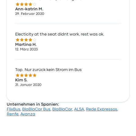
4.0 von 5 Sternen
Ann-katrin M.
29. Februar 2020
Electicity at the seat didnt work, rest was ok.
4.0 von 5 Sternen
Martina H.
12. März 2023
Top. Nur zurück kein Strom im Bus
5.0 von 5 Sternen
Kim S.
31. Januar 2020
Unternehmen in Spanien:
FlixBus
,
BlaBlaCar Bus
,
BlaBlaCar
,
ALSA
,
Rede Expressos
,
Renfe
,
Avanza