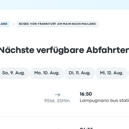
LAND
BUSSE VON FRANKFURT AM MAIN NACH MAILAND
Nächste verfügbare Abfahrte
So, 9. Aug.
Mo, 10. Aug.
Di, 11. Aug.
Mi, 12. Aug.
 Mailand am 8. August
sort
Reisedauer
Ankunftszeit
Ankunftsort
Empfohlen
Preis 
16:50
Lampugnano bus stat
9Std. 35Min.