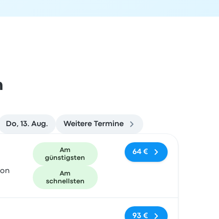
n
Do, 13. Aug.
Weitere Termine
und Buchungslink
Am
64 €
günstigsten
ion
Am
schnellsten
Keine Tags
93 €