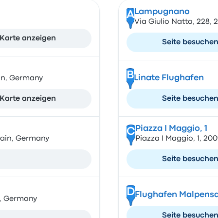
Lampugnano
A
Via Giulio Natta, 228, 2
Karte anzeigen
Seite besuche
B
Linate Flughafen
in, Germany
Karte anzeigen
Seite besuche
Piazza I Maggio, 1
C
ain, Germany
Piazza I Maggio, 1, 20
Seite besuche
D
Flughafen Malpens
n, Germany
Seite besuche