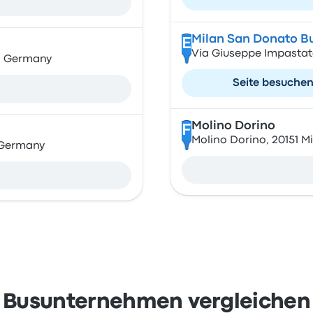
Milan San Donato Bu
E
Via Giuseppe Impastato,
n, Germany
Seite besuche
Molino Dorino
F
Molino Dorino, 20151 Mi
 Germany
Busunternehmen vergleichen