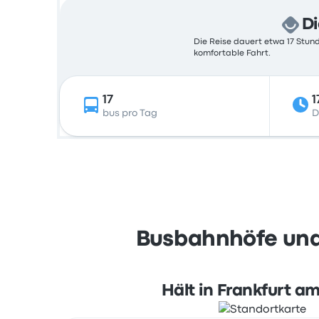
Di
Die Reise dauert etwa 17 Stund
komfortable Fahrt.
17
1
bus pro Tag
D
Busbahnhöfe und 
Hält in Frankfurt a