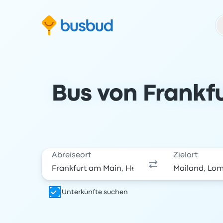
m Suchformular springen
Zur Fußzeile springen
Zum Inhalt springen
Bus von Frankf
Abreiseort
Zielort
Unterkünfte suchen