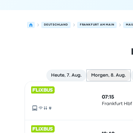
DEUTSCHLAND
FRANKFURT AM MAIN
MAI
Heute, 7. Aug.
Morgen, 8. Aug.
Nächste Abfahrten von Frankfurt am Main nach
Betrieben von
Fahrzeugtyp
Abfahrtszeit
Abfahrt
07:15
Frankfurt Hbf