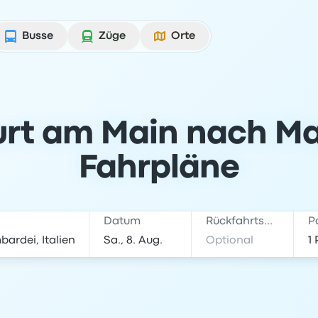
Busse
Züge
Orte
urt am Main nach Mai
Fahrpläne
Datum
Rückfahrtsdatum
P