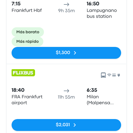
7:15
16:50
Frankfurt Hbf
Lampugnano
9h 35m
bus station
Más barato
Más rápido
$1,300
18:40
6:35
FRA Frankfurt
Milan
11h 55m
airport
(Malpensa
Airport
Sin etiquetas
Terminal 1)
$2,031