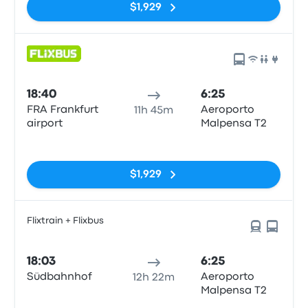
$1,929
18:40
6:25
FRA Frankfurt
Aeroporto
11h 45m
airport
Malpensa T2
Sin etiquetas
$1,929
Flixtrain + Flixbus
18:03
6:25
Südbahnhof
Aeroporto
12h 22m
Malpensa T2
Sin etiquetas