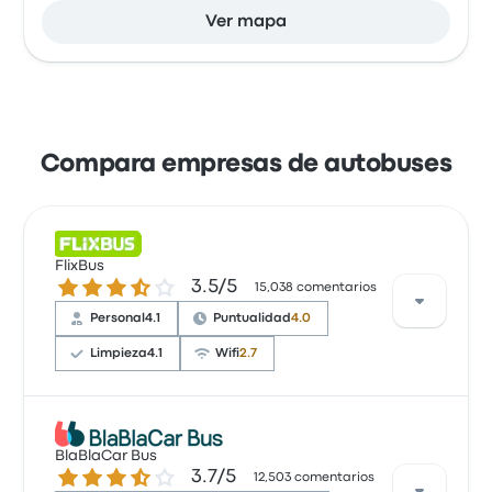
Ver mapa
Compara empresas de autobuses
FlixBus
3.5 de 5 estrellas
3.5/5
15,038 comentarios
Personal
4.1
Puntualidad
4.0
Limpieza
4.1
Wifi
2.7
Con base en 15038 reseñas, la empresa recibió una
calificación de 3.5 estrellas en Busbud. Los viajeros
BlaBlaCar Bus
3.7 de 5 estrellas
3.7/5
estaban especialmente satisfechos con el acceso a
12,503 comentarios