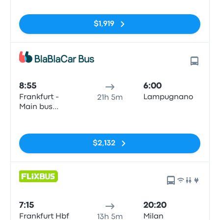
$1,919
8:55
6:00
Frankfurt -
Lampugnano
21h 5m
Main bus
station
Sin etiquetas
$2,132
7:15
20:20
Frankfurt Hbf
Milan
13h 5m