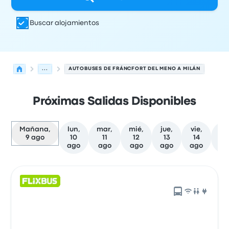
Buscar alojamientos
...
AUTOBUSES DE FRÁNCFORT DEL MENO A MILÁN
Próximas Salidas Disponibles
Mañana,
lun,
mar,
mié,
jue,
vie,
sá
9 ago
10
11
12
13
14
1
ago
ago
ago
ago
ago
a
Próximas salidas de Fráncfort del Meno a Milán el 9 de 
Operado por
Tipo de vehículo
Hora de salida
Ubicación d