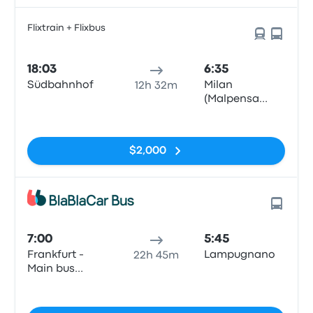
Flixtrain + Flixbus
18:03
6:35
Südbahnhof
Milan
12h 32m
(Malpensa
Airport
Sin etiquetas
Terminal 1)
$2,000
7:00
5:45
Frankfurt -
Lampugnano
22h 45m
Main bus
station
Sin etiquetas