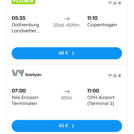
Bus
05:25
11:10
Gothenburg
Copenhagen
5Std. 45Min.
Landvetter
Airport
Keine Tags
68 €
Bus
07:00
11:00
Nils Ericson
CPH Airport
4Std.
Terminalen
(Terminal 3)
Keine Tags
35 €