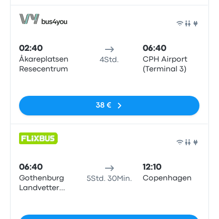
Bus
02:40
06:40
Åkareplatsen
CPH Airport
4Std.
Resecentrum
(Terminal 3)
Keine Tags
38 €
Bus
06:40
12:10
Gothenburg
Copenhagen
5Std. 30Min.
Landvetter
Airport
Keine Tags