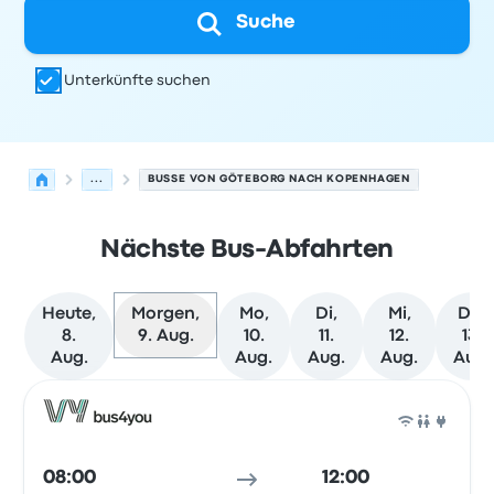
Suche
Unterkünfte suchen
...
BUSSE VON GÖTEBORG NACH KOPENHAGEN
Nächste Bus-Abfahrten
Heute,
Morgen,
Mo,
Di,
Mi,
Do,
8.
9. Aug.
10.
11.
12.
13.
Aug.
Aug.
Aug.
Aug.
Aug.
Nächste Abfahrten von Göteborg nach Kopenhagen am 
Betrieben von
Fahrzeugtyp
Abfahrtszeit
Abfahrtsort
Rei
Bus
08:00
12:00