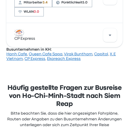
Mitarbeiter
3.4
Pünktlichkeit
5.0
WLAN
0.0
Basierend auf 3 Bewertungen wurde das
Unternehmen auf Busbud mit 2.6 Sternen bewertet.
CP Express
Reisende waren besonders zufrieden mit
Busunternehmen in KH:
Pünktlichkeit und der Abfahrtsort, beschwerten sich
Hanh Cafe
,
Queen Cafe Sapa
,
Virak Buntham
,
Capitol
,
X.E
aber oft über die Steckdosen. Ticketpreise von Go Ho
CP Express bietet 2 Busse von Ho-Chi-Minh-Stadt
Vietnam
,
CP Express
,
Ekareach Express
Travel für diese Reise beginnen bei 47 €
nach Siem Reap am Tag. Der Durchschnittspreis für
diese Reise beträgt zwar 42 €, du kannst jedoch
schon Tickets ab 42 € finden. Die Fahrt zwischen
den beiden Städten dauert normalerweise etwa 15
Stunden 52 Minuten.
Häufig gestellte Fragen zur Busreise
von Ho-Chi-Minh-Stadt nach Siem
Reap
Bitte beachten Sie, dass die hier angezeigten Fahrpläne,
Routen oder Angaben zu den Busunternehmen Änderungen
unterliegen oder sich zum Zeitpunkt Ihrer Reise