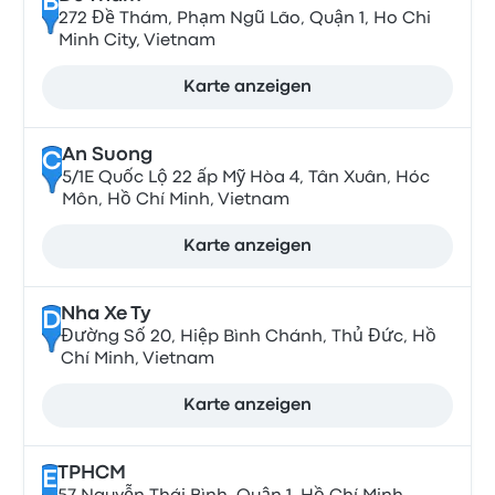
B
272 Đề Thám, Phạm Ngũ Lão, Quận 1, Ho Chi
Minh City, Vietnam
Karte anzeigen
An Suong
C
5/1E Quốc Lộ 22 ấp Mỹ Hòa 4, Tân Xuân, Hóc
Môn, Hồ Chí Minh, Vietnam
Karte anzeigen
Nha Xe Ty
D
Đường Số 20, Hiệp Bình Chánh, Thủ Đức, Hồ
Chí Minh, Vietnam
Karte anzeigen
TPHCM
E