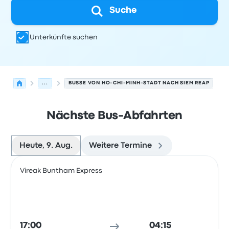
Suche
Unterkünfte suchen
...
BUSSE VON HO-CHI-MINH-STADT NACH SIEM REAP
Nächste Bus-Abfahrten
Heute, 9. Aug.
Weitere Termine
Nächste Abfahrten von Ho-Chi-Minh-Stadt nach Siem 
Betrieben von
Fahrzeugtyp
Abfahrtszeit
Abfahrtsort
Rei
Vireak Buntham Express
Bus
17:00
04:15