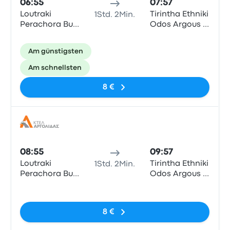
06:55
07:57
Loutraki
Tirintha Ethniki
1Std. 2Min.
Perachora Bus
Odos Argous -
Station
Nafpliou
Am günstigsten
Am schnellsten
8 €
Bus
08:55
09:57
Loutraki
Tirintha Ethniki
1Std. 2Min.
Perachora Bus
Odos Argous -
Station
Nafpliou
Keine Tags
8 €