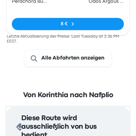
Perachora Bus
Odos Argous -
Station
Nafpliou
Keine Tags
8 €
Letzte Aktualisierung der Preise: Last Tuesday at 2:36 PM
EEST.
Alle Abfahrten anzeigen
Von Korinthia nach Nafplio
Diese Route wird
ausschließlich von bus
bedient