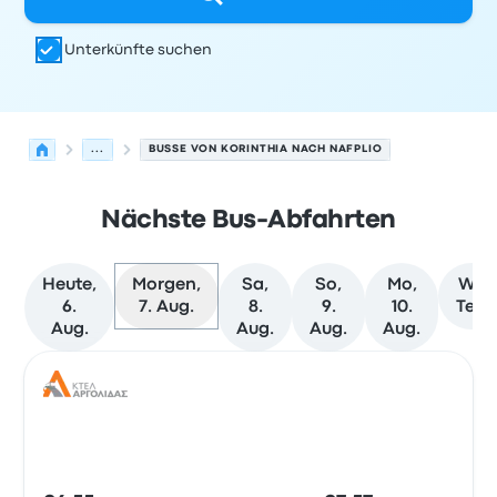
Unterkünfte suchen
...
BUSSE VON KORINTHIA NACH NAFPLIO
Nächste Bus-Abfahrten
Heute,
Morgen,
Sa,
So,
Mo,
Weit
6.
7. Aug.
8.
9.
10.
Term
Aug.
Aug.
Aug.
Aug.
Nächste Abfahrten von Korinthia nach Nafplio am 7. Au
Betrieben von
Fahrzeugtyp
Abfahrtszeit
Abfahrtsort
Rei
Bus