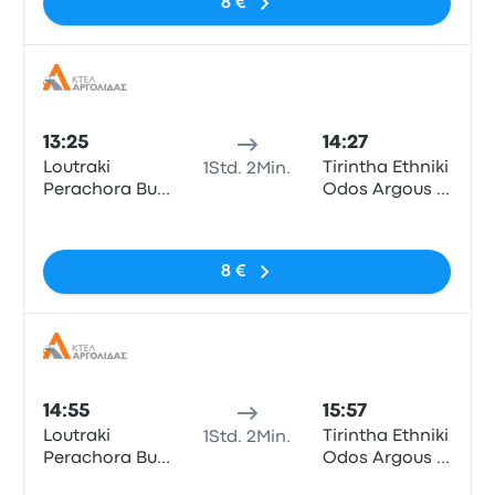
8 €
Bus
13:25
14:27
Loutraki
Tirintha Ethniki
1Std. 2Min.
Perachora Bus
Odos Argous -
Station
Nafpliou
Keine Tags
8 €
Bus
14:55
15:57
Loutraki
Tirintha Ethniki
1Std. 2Min.
Perachora Bus
Odos Argous -
Station
Nafpliou
Keine Tags