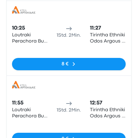
Bus
10:25
11:27
Loutraki
Tirintha Ethniki
1Std. 2Min.
Perachora Bus
Odos Argous -
Station
Nafpliou
Keine Tags
8 €
Bus
11:55
12:57
Loutraki
Tirintha Ethniki
1Std. 2Min.
Perachora Bus
Odos Argous -
Station
Nafpliou
Keine Tags