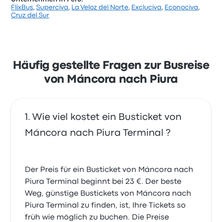
FlixBus
,
Superciva
,
La Veloz del Norte
,
Excluciva
,
Econociva
,
Basierend auf 633 Bewertungen wurde das
Cruz del Sur
Unternehmen auf Busbud mit 3.6 Sternen bewertet.
Reisende waren besonders zufrieden mit der
Abfahrtsort und Sauberkeit, beschwerten sich aber
oft über WLAN. Ticketpreise von Excluciva für diese
Reise beginnen bei 32 €
Häufig gestellte Fragen zur Busreise
von Máncora nach Piura
Wie viel kostet ein Busticket von
Máncora nach Piura Terminal ?
Der Preis für ein Busticket von Máncora nach
Piura Terminal beginnt bei 23 €. Der beste
Weg, günstige Bustickets von Máncora nach
Piura Terminal zu finden, ist, Ihre Tickets so
früh wie möglich zu buchen. Die Preise