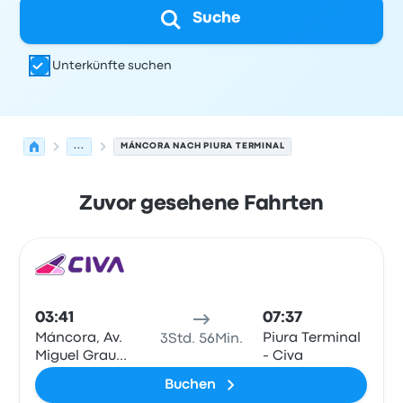
Suche
Unterkünfte suchen
...
MÁNCORA NACH PIURA TERMINAL
Zuvor gesehene Fahrten
Nächste Abfahrten von Máncora nach Piura am 6. Augu
Betrieben von
Fahrzeugtyp
Abfahrtszeit
Abfahrtsort
Rei
Bus
03:41
07:37
Máncora, Av.
Piura Terminal
3Std. 56Min.
Miguel Grau
- Civa
N°622
Buchen