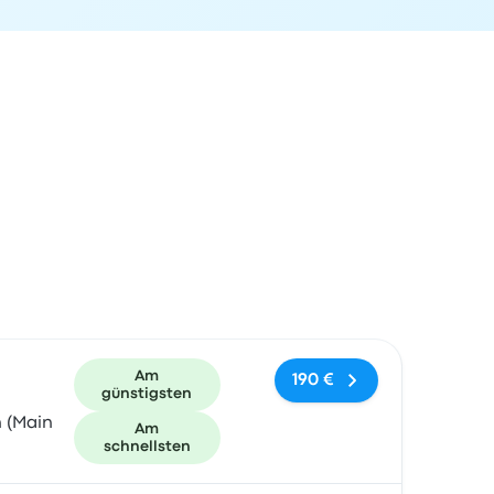
und Buchungslink
Am
190 €
günstigsten
n (Main
Am
schnellsten