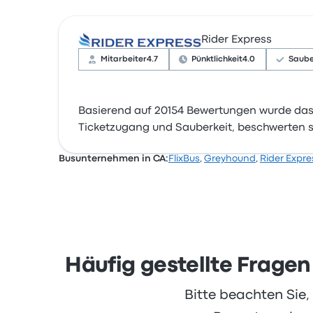
Rider Express
Mitarbeiter
4.7
Pünktlichkeit
4.0
Saube
Basierend auf 20154 Bewertungen wurde das
Ticketzugang und Sauberkeit, beschwerten si
Busunternehmen in CA:
FlixBus
,
Greyhound
,
Rider Expre
Häufig gestellte Fragen
Bitte beachten Sie