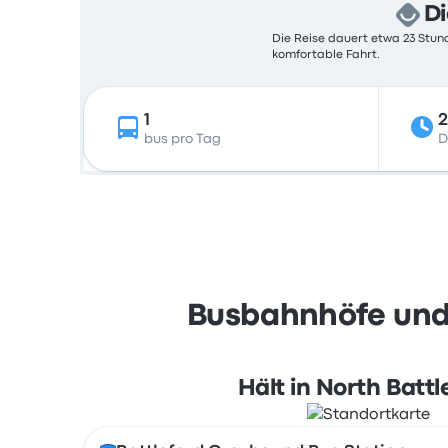
Di
Die Reise dauert etwa 23 Stund
komfortable Fahrt.
1
2
bus pro Tag
D
Busbahnhöfe und 
Hält in North Battl