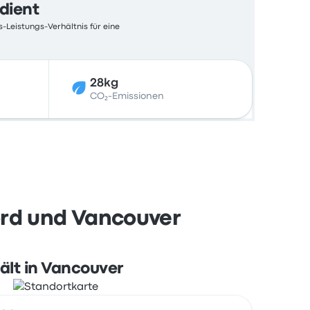
edient
s-Leistungs-Verhältnis für eine
28kg
CO₂-Emissionen
ord und Vancouver
ält in Vancouver