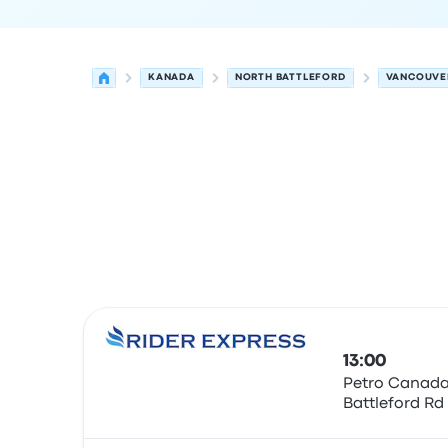
KANADA
NORTH BATTLEFORD
VANCOUVE
Nächste Abfahrten von North Battleford nach 
Betrieben von
Fahrzeugtyp
Abfahrtszeit
Abfahrt
13:00
Petro Canada 
Battleford Rd
Bus