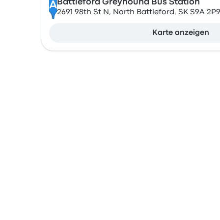
Battleford Greyhound Bus Station
A
2691 98th St N, North Battleford, SK S9A 2P
Karte anzeigen