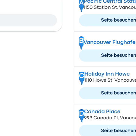
Pacific Central Stat
A
9
1150 Station St, Vanc
Seite besuche
B
Vancouver Flughafe
Seite besuche
Holiday Inn Howe
C
1110 Howe St, Vancouv
Seite besuche
Canada Place
D
999 Canada Pl, Vanco
Seite besuche