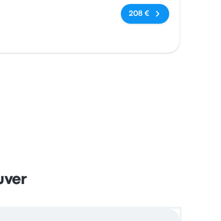
Keine Tags
208 €
uver