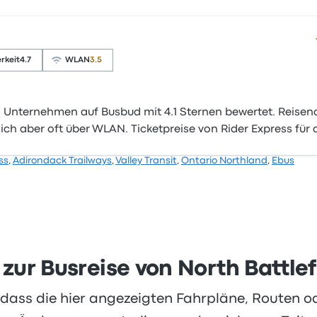
rkeit
4.7
WLAN
3.5
 Unternehmen auf Busbud mit 4.1 Sternen bewertet. Reisen
ch aber oft über WLAN. Ticketpreise von Rider Express für d
ss
,
Adirondack Trailways
,
Valley Transit
,
Ontario Northland
,
Ebus
 zur Busreise von North Battl
, dass die hier angezeigten Fahrpläne, Routen 