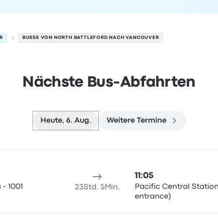
R
BUSSE VON NORTH BATTLEFORD NACH VANCOUVER
Nächste Bus-Abfahrten
Heute, 6. Aug.
Weitere Termine
Vancouver am 6. August
sort
Reisedauer
Ankunftszeit
Ankunftsort
Empfohlen
Preis 
11:05
- 1001
Pacific Central Statio
23Std. 5Min.
entrance)