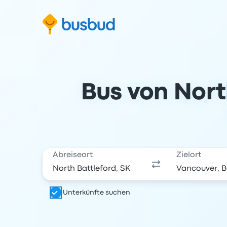
m Suchformular springen
Zur Fußzeile springen
Zum Inhalt springen
Bus von Nort
Abreiseort
Zielort
Unterkünfte suchen