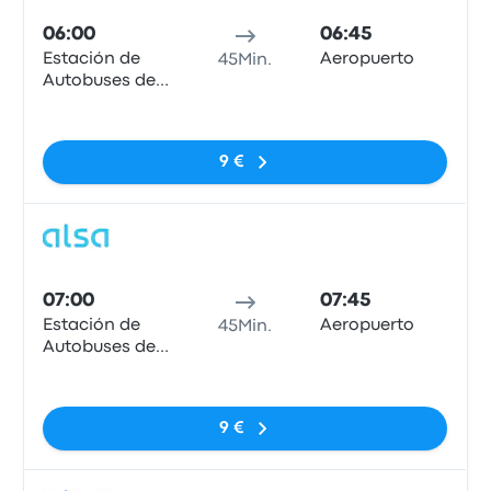
06:00
06:45
Estación de
Aeropuerto
45Min.
Autobuses de
Oviedo
Keine Tags
9 €
Bus
07:00
07:45
Estación de
Aeropuerto
45Min.
Autobuses de
Oviedo
Keine Tags
9 €