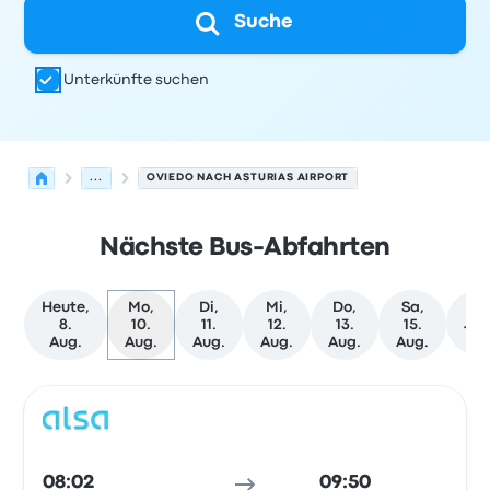
Suche
Unterkünfte suchen
...
OVIEDO NACH ASTURIAS AIRPORT
Nächste Bus-Abfahrten
Heute,
Mo,
Di,
Mi,
Do,
Sa,
We
8.
10.
11.
12.
13.
15.
Te
Aug.
Aug.
Aug.
Aug.
Aug.
Aug.
Nächste Abfahrten von Oviedo nach Santiago del Monte
Betrieben von
Fahrzeugtyp
Abfahrtszeit
Abfahrtsort
Rei
Bus
08:02
09:50