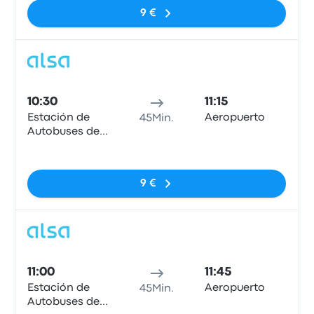
9 €
Bus
10:30
11:15
Estación de
Aeropuerto
45Min.
Autobuses de
Oviedo
Keine Tags
9 €
Bus
11:00
11:45
Estación de
Aeropuerto
45Min.
Autobuses de