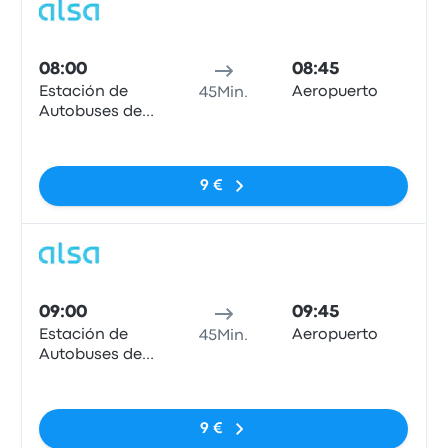
Bus
08:00
08:45
Estación de
Aeropuerto
45Min.
Autobuses de
Oviedo
Keine Tags
9 €
Bus
09:00
09:45
Estación de
Aeropuerto
45Min.
Autobuses de
Oviedo
Keine Tags
9 €