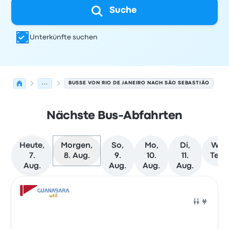
Suche
Unterkünfte suchen
...
BUSSE VON RIO DE JANEIRO NACH SÃO SEBASTIÃO
Nächste Bus-Abfahrten
Heute,
Morgen,
So,
Mo,
Di,
Weit
7.
8. Aug.
9.
10.
11.
Term
Aug.
Aug.
Aug.
Aug.
Nächste Abfahrten von Rio de Janeiro nach São Sebast
Betrieben von
Fahrzeugtyp
Abfahrtszeit
Abfahrtsort
Rei
Bus