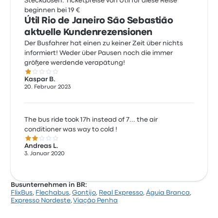
Steckdosen. Ticketpreise von Util für diese Reise
beginnen bei 19 €
Útil Rio de Janeiro São Sebastião
aktuelle Kundenrezensionen
Der Busfahrer hat einen zu keiner Zeit über nichts
informiert! Weder über Pausen noch die immer
größere werdende verapätung!
1.0 von 5 Sternen
Kaspar B.
20. Februar 2023
The bus ride took 17h instead of 7... the air
conditioner was way to cold !
2.0 von 5 Sternen
Andreas L.
3. Januar 2020
Busunternehmen in BR:
FlixBus
,
Flechabus
,
Gontijo
,
Real Expresso
,
Águia Branca
,
Expresso Nordeste
,
Viação Penha