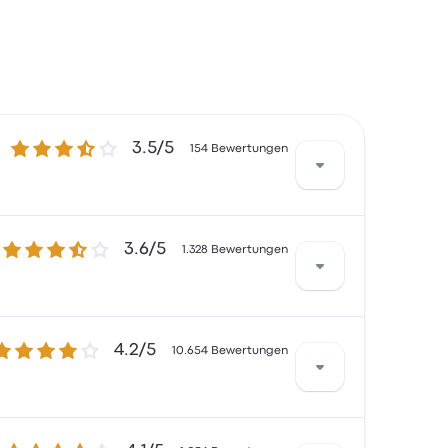
3.5 von 5 Sternen
3.5/5
154 Bewertungen
3.6 von 5 Sternen
3.6/5
 waren besonders zufrieden mit Personal
1.328 Bewertungen
eise beginnen bei 5 €
.2 von 5 Sternen
4.2/5
 besonders zufrieden mit den Aspekten die
10.654 Bewertungen
on OCC für diese Reise beginnen bei 5 €
 bus didnt go