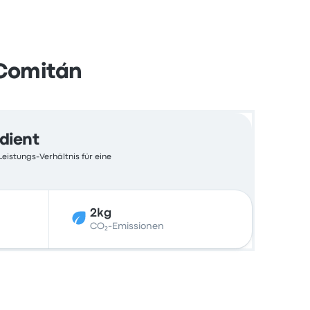
 Comitán
edient
Leistungs-Verhältnis für eine
2kg
CO₂-Emissionen