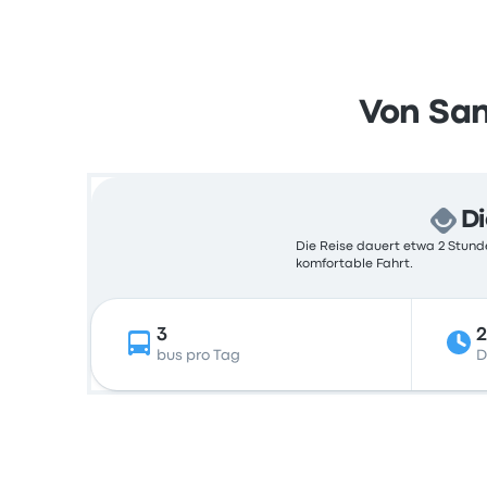
Von San
Di
Die Reise dauert etwa 2 Stunde
komfortable Fahrt.
3
2
bus pro Tag
D