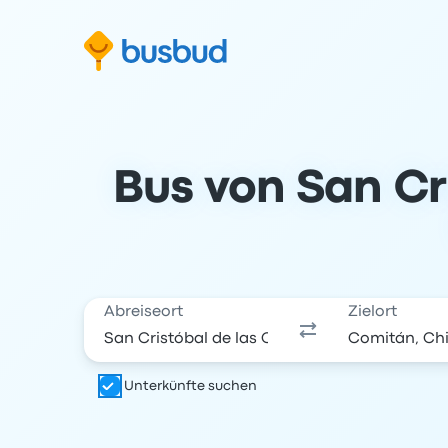
m Suchformular springen
Zur Fußzeile springen
Zum Inhalt springen
Bus von San Cr
Abreiseort
Zielort
Unterkünfte suchen