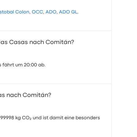
stobal Colon
,
OCC
,
ADO
,
ADO GL
.
e las Casas nach Comitán?
s fährt um 20:00 ab.
sas nach Comitán?
99998 kg CO₂ und ist damit eine besonders