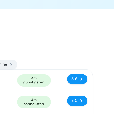
mine
und Buchungslink
Am
5 €
günstigsten
Am
5 €
schnellsten