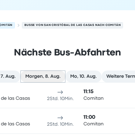
OMITÁN
BUSSE VON SAN CRISTÓBAL DE LAS CASAS NACH COMITÁN
Nächste Bus-Abfahrten
7. Aug.
Morgen, 8. Aug.
Mo, 10. Aug.
Weitere Ter
asas nach Comitán am 8. August
sort
Reisedauer
Ankunftszeit
Ankunftsort
Empfohlen
Preis 
11:15
 de las Casas
Comitan
2Std. 10Min.
11:00
 de las Casas
Comitan
2Std. 10Min.