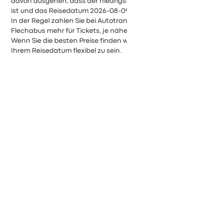
davon ausgehen, dass der niedrigste Preis für die Reise 11 €
ist und das Reisedatum 2026-08-09 ist.
In der Regel zahlen Sie bei Autotransportes San Juan,
Flechabus mehr für Tickets, je näher das Abfahrtsdatum ist.
Wenn Sie die besten Preise finden wollen, ist es ratsam, bei
Ihrem Reisedatum flexibel zu sein.
Die meistbereisten Busstrecken