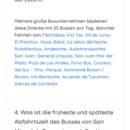
Mehrere große Busunternehmen bedienen
diese Strecke mit 35 Bussen pro Tag, darunter
Fahrten von
Flechabus
,
Via Tac
,
20 de Junio
,
El Practico
,
Vosa
,
Balut
,
La Veloz del Norte
,
Rutatlántica
,
Andesmar
,
Autotransportes
San Juan
,
General Urquiza
,
San Juan Mar del
Plata
,
Pool de Los Andes
,
Fono Bus
,
Crucero
del Sur - Tmo. Parque
,
Almirante Brown /
Brown
,
Via Bariloche
,
Acuerdo de Tucuman
,
Sierras de Córdoba
.
Was ist die früheste und späteste
Abfahrtszeit des Busses von San