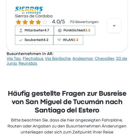
Ticketzugang und Personal, beschwerten sich aber
oft über WLAN. Ticketpreise von Via Bariloche für
Acuerdo de Tucuman bietet 1 tägliche Abfahrten an,
diese Reise beginnen bei 16 €
und Tickets findest du ab 14 €. Die schnellste Fahrt
Sierras de Córdoba
4.0 von 5 Sternen
4.0/5
dauert etwa 2 Stunden 25 Minuten. Acuerdo de
713 Bewertungen
Tucuman bietet eine kostengünstige Lösung, um
Mitarbeiter
4.7
Pünktlichkeit
3.5
dich dorthin zu bringen, wo du sein musst.
Sauberkeit
4.2
WLAN
2.3
Busunternehmen in AR:
Via Tac
,
Flechabus
,
Via Bariloche
,
Andesmar
,
Chevallier
,
20 de
Basierend auf 713 Bewertungen wurde das
Junio
,
Reunidas
Unternehmen auf Busbud mit 4 Sternen bewertet.
Reisende waren besonders zufrieden mit Personal
und der Ticketzugang, beschwerten sich aber oft
über WLAN. Ticketpreise von Sierras de Córdoba für
diese Reise beginnen bei 12 €
Häufig gestellte Fragen zur Busreise
von San Miguel de Tucumán nach
Santiago del Estero
Bitte beachten Sie, dass die hier angezeigten Fahrpläne,
Routen oder Angaben zu den Busunternehmen Änderungen
unterliegen oder sich zum Zeitpunkt Ihrer Reise