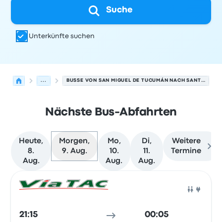
Suche
Unterkünfte suchen
...
BUSSE VON SAN MIGUEL DE TUCUMÁN NACH SANTIAGO DEL ESTERO
Nächste Bus-Abfahrten
Heute,
Morgen,
Mo,
Di,
Weitere
8.
9. Aug.
10.
11.
Termine
Aug.
Aug.
Aug.
Nächste Abfahrten von San Miguel de Tucumán nach San
Betrieben von
Fahrzeugtyp
Abfahrtszeit
Abfahrtsort
Rei
Bus
21:15
00:05