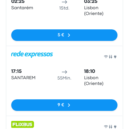
02:25
03:25
Santarém
Lisbon
1Std.
(Oriente)
Keine Tags
5 €
Bus
17:15
18:10
SANTAREM
Lisbon
55Min.
(Oriente)
Keine Tags
9 €