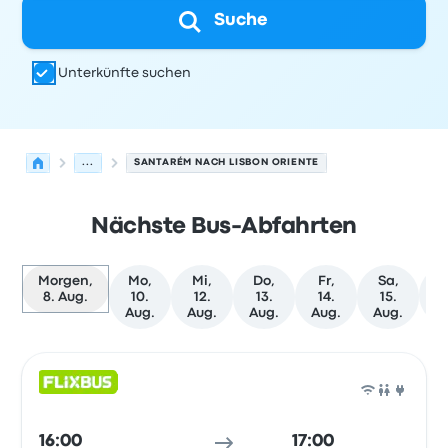
Suche
Unterkünfte suchen
...
SANTARÉM NACH LISBON ORIENTE
Nächste Bus-Abfahrten
Morgen,
Mo,
Mi,
Do,
Fr,
Sa,
W
8. Aug.
10.
12.
13.
14.
15.
T
Aug.
Aug.
Aug.
Aug.
Aug.
Nächste Abfahrten von Santarém nach Lissabon am 8. 
Betrieben von
Fahrzeugtyp
Abfahrtszeit
Abfahrtsort
Rei
Bus
16:00
17:00