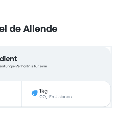
l de Allende
edient
eistungs-Verhältnis für eine
1kg
CO₂-Emissionen