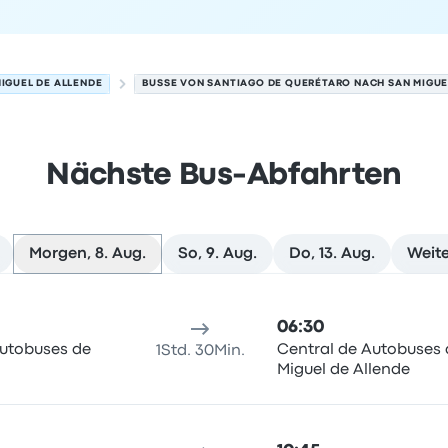
IGUEL DE ALLENDE
BUSSE VON SANTIAGO DE QUERÉTARO NACH SAN MIGUE
Nächste Bus-Abfahrten
Morgen, 8. Aug.
So, 9. Aug.
Do, 13. Aug.
Weite
nach San Miguel de Allende am 8. August
sort
Reisedauer
Ankunftszeit
Ankunftsort
Empfohlen
Preis 
06:30
Autobuses de
Central de Autobuses
1Std. 30Min.
Miguel de Allende