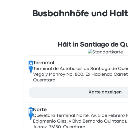
Busbahnhöfe und Halte
Hält in Santiago de Q
Terminal
A
Terminal de Autobuses de Santiago de Quer
Vega y Monroy No. 800, Ex Hacienda Carreta
Queretaro
Karte anzeigen
Norte
B
Querétaro Terminal Norte, Av. 5 de Febrero N
Epigmenio Glez. y Blvd Bernardo Quintana), 
Juarez, 76150, Querétaro.