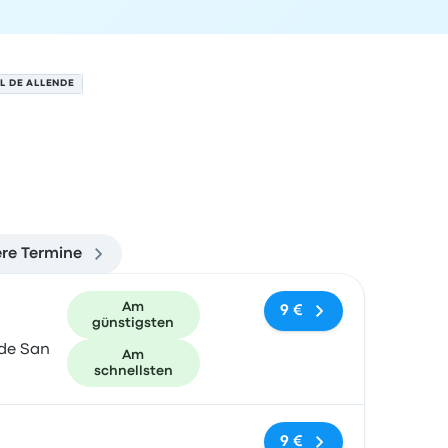
L DE ALLENDE
re Termine
und Buchungslink
Am
9 €
günstigsten
 de San
Am
schnellsten
Keine Tags
9 €