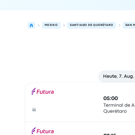
MEXIKO
SANTIAGO DE QUERÉTARO
SAN M
Heute, 7. Aug.
Nächste Abfahrten von Santiago de Querétaro 
Betrieben von
Fahrzeugtyp
Abfahrtszeit
Abfahrt
05:00
Terminal de 
Querétaro
Bus