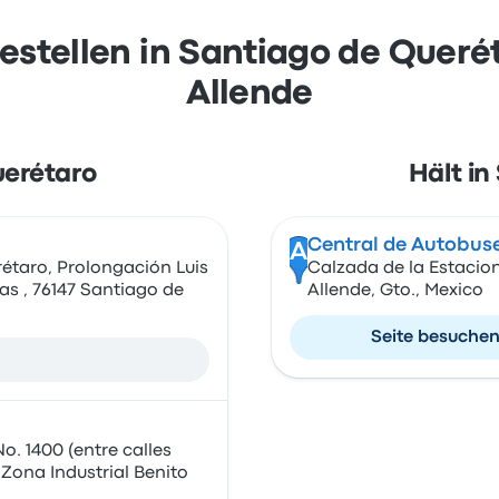
stellen in Santiago de Queré
Allende
uerétaro
Hält in
Central de Autobuse
A
étaro, Prolongación Luis
Calzada de la Estacio
s , 76147 Santiago de
Allende, Gto., Mexico
Seite besuche
o. 1400 (entre calles
Zona Industrial Benito