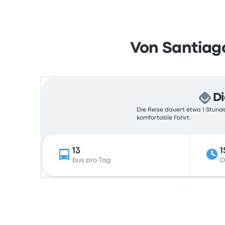
Von Santiag
Di
Die Reise dauert etwa 1 Stunde
komfortable Fahrt.
13
1
bus pro Tag
D