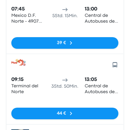
07:45
13:00
Mexico D.F.
Central de
5Std. 15Min.
Norte - 4907
Autobuses de
EJE Central
San Miguel de
Keine Tags
Lazaro
Allende
Cardenas
39 €
09:15
13:05
Terminal del
Central de
3Std. 50Min.
Norte
Autobuses de
San Miguel de
Keine Tags
Allende
44 €