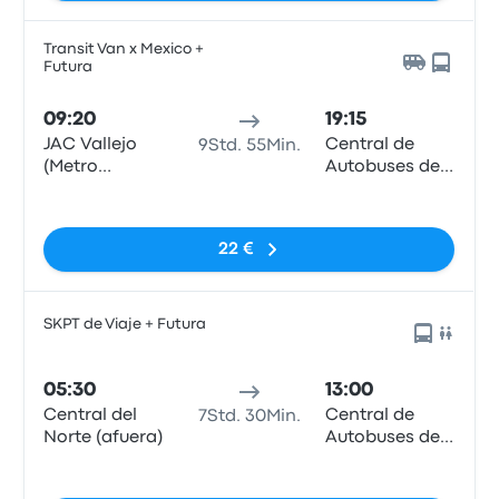
Transit Van x Mexico +
Futura
09:20
19:15
JAC Vallejo
Central de
9Std. 55Min.
(Metro
Autobuses de
Politécnico)
San Miguel de
Keine Tags
Allende
22 €
SKPT de Viaje + Futura
05:30
13:00
Central del
Central de
7Std. 30Min.
Norte (afuera)
Autobuses de
San Miguel de
Keine Tags
Allende