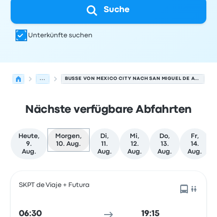
Suche
Unterkünfte suchen
...
BUSSE VON MEXICO CITY NACH SAN MIGUEL DE ALLENDE
Nächste verfügbare Abfahrten
Heute,
Morgen,
Di,
Mi,
Do,
Fr,
9.
10. Aug.
11.
12.
13.
14.
Aug.
Aug.
Aug.
Aug.
Aug.
Nächste Abfahrten von Mexico City nach San Miguel de 
Betrieben von
Fahrzeugtyp
Abfahrtszeit
Abfahrtsort
Rei
SKPT de Viaje + Futura
06:30
19:15