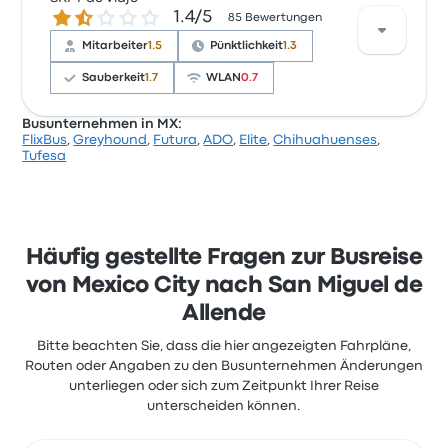
1.4 von 5 Sternen
1.4/5
Reisende waren besonders zufrieden mit die Sitze
85 Bewertungen
und der Abfahrtsort, beschwerten sich aber oft über
Mitarbeiter
1.5
Pünktlichkeit
1.3
WLAN. Ticketpreise von Turistar für diese Reise
beginnen bei 80 €
Sauberkeit
1.7
WLAN
0.7
Busunternehmen in MX:
FlixBus
,
Greyhound
,
Futura
,
ADO
,
Elite
,
Chihuahuenses
,
Basierend auf 85 Bewertungen wurde das
Tufesa
Unternehmen auf Busbud mit 1.4 Sternen bewertet.
Reisende waren besonders zufrieden mit Sauberkeit
und die Temperatur, beschwerten sich aber oft über
WLAN. Ticketpreise von SKPT de Viaje für diese Reise
beginnen bei 26 €
Häufig gestellte Fragen zur Busreise
von Mexico City nach San Miguel de
Allende
Bitte beachten Sie, dass die hier angezeigten Fahrpläne,
Routen oder Angaben zu den Busunternehmen Änderungen
unterliegen oder sich zum Zeitpunkt Ihrer Reise
unterscheiden können.