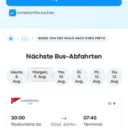
Unterkünfte suchen
...
BUSSE VON SÃO PAULO NACH OURO PRETO
Nächste Bus-Abfahrten
Heute,
Morgen,
Mo,
Di,
Mi,
Do,
8.
9. Aug.
10.
11.
12.
13.
Aug.
Aug.
Aug.
Aug.
Aug.
Nächste Abfahrten von São Paulo nach Ouro Preto am 9
Betrieben von
Fahrzeugtyp
Abfahrtszeit
Abfahrtsort
Rei
Bus
20:00
07:45
Rodoviária do
Terminal
11Std. 45Min.