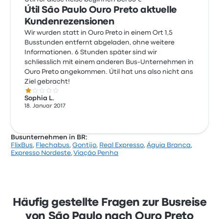
Útil São Paulo Ouro Preto aktuelle
Kundenrezensionen
Wir wurden statt in Ouro Preto in einem Ort 1,5
Busstunden entfernt abgeladen, ohne weitere
Informationen. 6 Stunden später sind wir
schliesslich mit einem anderen Bus-Unternehmen in
Ouro Preto angekommen. Útil hat uns also nicht ans
Ziel gebracht!
1.0 von 5 Sternen
Sophia L.
18. Januar 2017
Busunternehmen in BR:
FlixBus
,
Flechabus
,
Gontijo
,
Real Expresso
,
Águia Branca
,
Expresso Nordeste
,
Viação Penha
Häufig gestellte Fragen zur Busreise
von São Paulo nach Ouro Preto