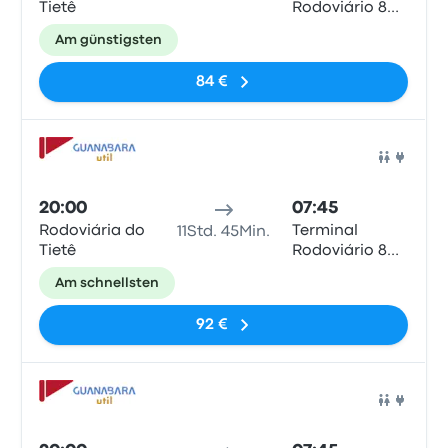
Tietê
Rodoviário 8
de Julho
Am günstigsten
84 €
Bus
20:00
07:45
Rodoviária do
Terminal
11Std. 45Min.
Tietê
Rodoviário 8
de Julho
Am schnellsten
92 €
Bus