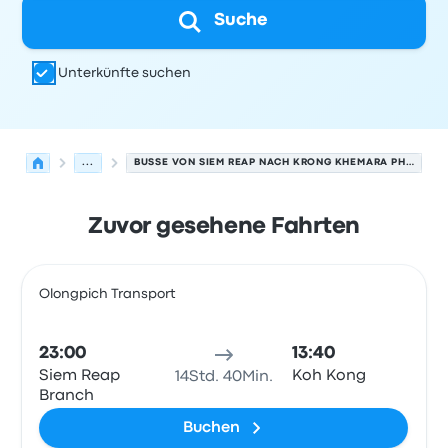
Suche
Unterkünfte suchen
...
BUSSE VON SIEM REAP NACH KRONG KHEMARA PHOUMIN
Zuvor gesehene Fahrten
Nächste Abfahrten von Siem Reap nach Krong Khemara
Betrieben von
Fahrzeugtyp
Abfahrtszeit
Abfahrtsort
Rei
Olongpich Transport
Bus
23:00
13:40
Siem Reap
Koh Kong
14Std. 40Min.
Branch
Buchen