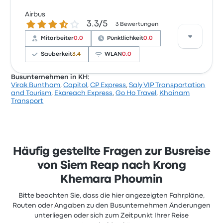
die Ticketpreise bei 27 € beginnen und die kürzeste
Fahrt etwa 13 Stunden dauert. Chan Moly Roth
Airbus
Basierend auf 21 Bewertungen wurde Olongpich
3.3 von 5 Sternen
Transportation bringt dich zu einem fairen Preis an
3.3/5
3 Bewertungen
Transport für diese Reise mit 2.2 Sternen bewertet.
dein Ziel.
Ticketpreise von Olongpich Transport für diese Reise
Mitarbeiter
0.0
Pünktlichkeit
0.0
beginnen bei 22 €, die Reise dauert durchschnittlich
Sauberkeit
3.4
WLAN
0.0
14 Stunden 40 Minuten.
Busunternehmen in KH:
Virak Buntham
,
Capitol
,
CP Express
,
Saly VIP Transportation
Basierend auf 3 Bewertungen wurde das
and Tourism
,
Ekareach Express
,
Go Ho Travel
,
Khainam
Unternehmen auf Busbud mit 3.3 Sternen bewertet.
Transport
Reisende waren besonders zufrieden mit die Sitze
und die Temperatur, beschwerten sich aber oft über
der Ticketzugang. Ticketpreise von Airbus für diese
Reise beginnen bei 25 €
Häufig gestellte Fragen zur Busreise
von Siem Reap nach Krong
Khemara Phoumin
Bitte beachten Sie, dass die hier angezeigten Fahrpläne,
Routen oder Angaben zu den Busunternehmen Änderungen
unterliegen oder sich zum Zeitpunkt Ihrer Reise