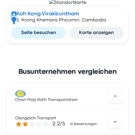
Koh Kong Virakbuntham
A
3, Krong Khemara Phoumin, Cambodia
Seite besuchen
Karte anzeigen
Busunternehmen vergleichen
Chan Moly Roth Transportation
Olongpich Transport
Eine gute Möglichkeit, diese Route zu bereisen, sind
2.2 von 5 Sternen
2.2/5
21 Bewertungen
Busse von Chan Moly Roth Transportation. Das
Unternehmen bietet 1 tägliche Abfahrten an, wobei