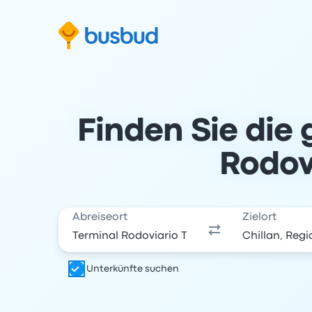
m Suchformular springen
Zur Fußzeile springen
Zum Inhalt springen
Finden Sie die 
Rodov
Abreiseort
Zielort
Unterkünfte suchen