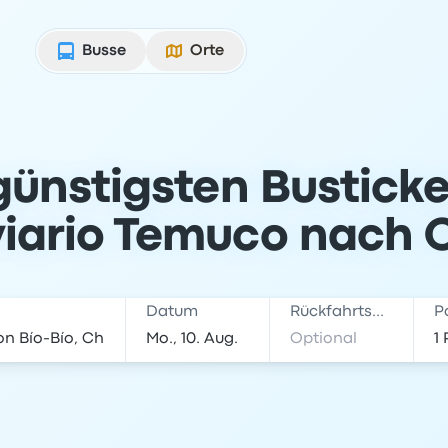
Busse
Orte
günstigsten Bustick
iario Temuco nach C
Datum
Rückfahrtsdatum
P