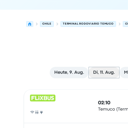
CHILE
TERMINAL RODOVIARIO TEMUCO
C
Heute, 9. Aug.
Di, 11. Aug.
Mi
Nächste Abfahrten von Temuco nach Chillan am
Betrieben von
Fahrzeugtyp
Abfahrtszeit
Abfahrt
02:10
Temuco (Term
Bus