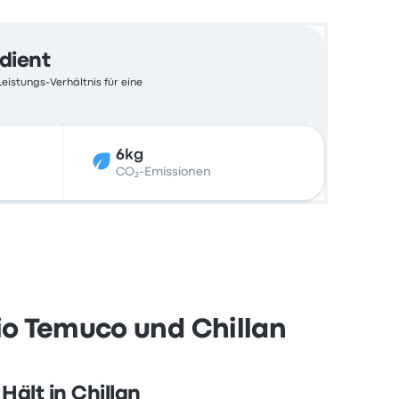
edient
eistungs-Verhältnis für eine
6kg
CO₂-Emissionen
io Temuco und Chillan
Hält in Chillan