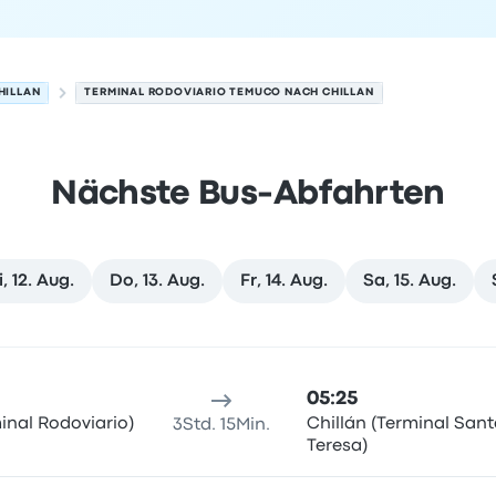
HILLAN
TERMINAL RODOVIARIO TEMUCO NACH CHILLAN
Nächste Bus-Abfahrten
, 12. Aug.
Do, 13. Aug.
Fr, 14. Aug.
Sa, 15. Aug.
 11. August
sort
Reisedauer
Ankunftszeit
Ankunftsort
Empfohlen
Preis 
05:25
inal Rodoviario)
Chillán (Terminal Sant
3Std. 15Min.
Teresa)