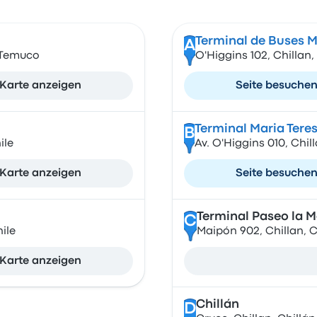
Terminal de Buses M
A
0 Temuco
O'Higgins 102, Chillan,
Karte anzeigen
Seite besuche
Terminal Maria Tere
B
ile
Av. O'Higgins 010, Chill
Karte anzeigen
Seite besuche
Terminal Paseo la M
C
ile
Maipón 902, Chillan, Ch
Karte anzeigen
Chillán
D