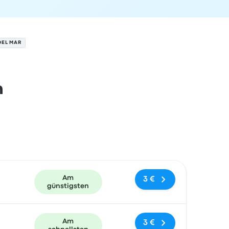
DEL MAR
n
und Buchungslink
Am
3 €
günstigsten
Am
3 €