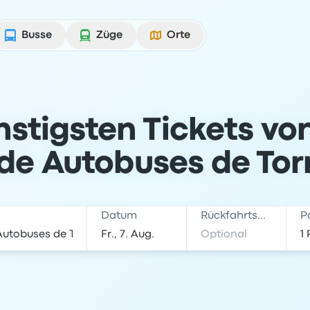
Busse
Züge
Orte
nstigsten Tickets vo
de Autobuses de Tor
Datum
Rückfahrtsdatum
P