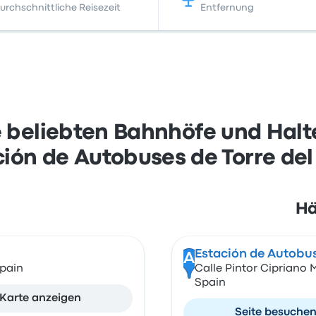
urchschnittliche Reisezeit
Entfernung
 beliebten Bahnhöfe und Halte
ción de Autobuses de Torre del
Hä
Estación de Autobus
A
Spain
Calle Pintor Cipriano 
Spain
Karte anzeigen
Seite besuche