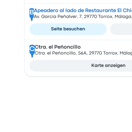
Apeadero al lado de Restaurante El Ch
B
Av. García Peñalver, 7, 29770 Torrox, Málaga
Seite besuchen
Ctra. el Peñoncillo
C
Ctra. el Peñoncillo, 56A, 29770 Torrox, Mála
Karte anzeigen