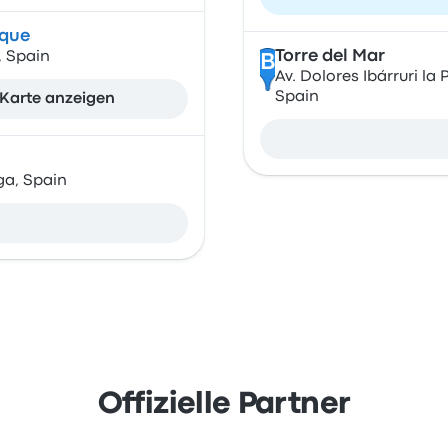
ique
Torre del Mar
, Spain
B
Av. Dolores Ibárruri la
Spain
Karte anzeigen
ga, Spain
Offizielle Partner