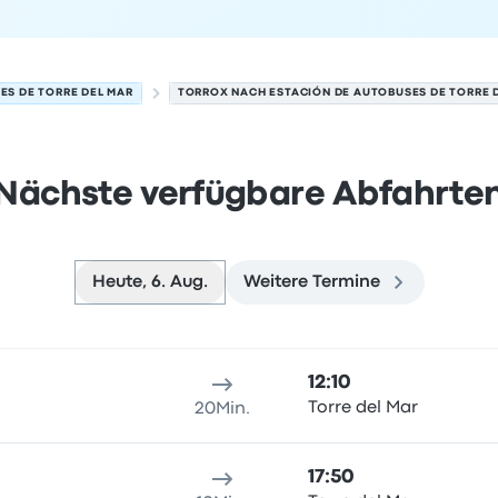
ES DE TORRE DEL MAR
TORROX NACH ESTACIÓN DE AUTOBUSES DE TORRE 
Nächste verfügbare Abfahrte
Heute, 6. Aug.
Weitere Termine
ar am 6. August
sort
Reisedauer
Ankunftszeit
Ankunftsort
Empfohlen
Preis 
12:10
Torre del Mar
20Min.
17:50