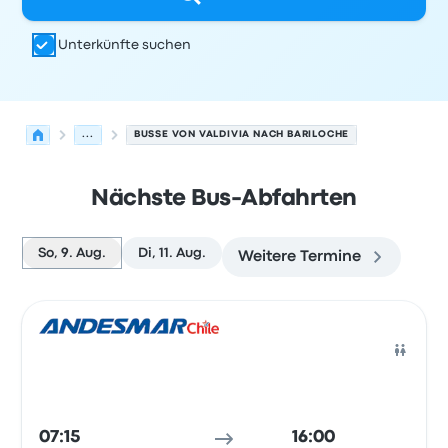
Unterkünfte suchen
...
BUSSE VON VALDIVIA NACH BARILOCHE
Nächste Bus-Abfahrten
So, 9. Aug.
Di, 11. Aug.
Weitere Termine
Nächste Abfahrten von Valdivia nach Bariloche am 9. A
Betrieben von
Fahrzeugtyp
Abfahrtszeit
Abfahrtsort
Rei
Bus
07:15
16:00