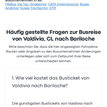
Busunternehmen in AR:
FlixBus
,
Via Tac
,
Andesmar
,
CATA Internacional
,
Buses
Laut 11 Bewertungen hat Andesmar für diese Reise
Andimar
,
buses TranSantin
,
ETM
eine Bewertung von 4.1 Sternen erhalten. Reisende
waren besonders zufrieden mit den Aspekten
Personal und Pünktlichkeit, einige beschwerten sich
jedoch über Folgendes: das Preis-
Leistungsverhältnis. Ticketpreise von Andesmar für
Häufig gestellte Fragen zur Busreise
diese Reise beginnen bei 49 €
von Valdivia, CL nach Bariloche
Bitte beachten Sie, dass die hier angezeigten Fahrpläne,
Routen oder Angaben zu den Busunternehmen Änderungen
unterliegen oder sich zum Zeitpunkt Ihrer Reise
unterscheiden können.
Wie viel kostet das Busticket von
Valdivia nach Bariloche?
Die günstigsten Bustickets von Valdivia nach