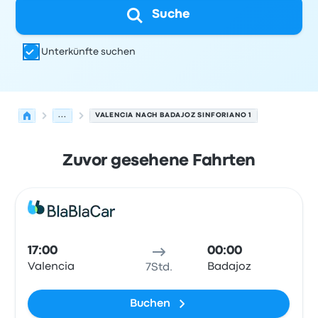
Suche
Unterkünfte suchen
...
VALENCIA NACH BADAJOZ SINFORIANO 1
Zuvor gesehene Fahrten
Nächste Abfahrten von Valencia nach Badajoz am 6. Au
Betrieben von
Fahrzeugtyp
Abfahrtszeit
Abfahrtsort
Rei
Mitfa
17:00
00:00
Valencia
Badajoz
7Std.
Buchen