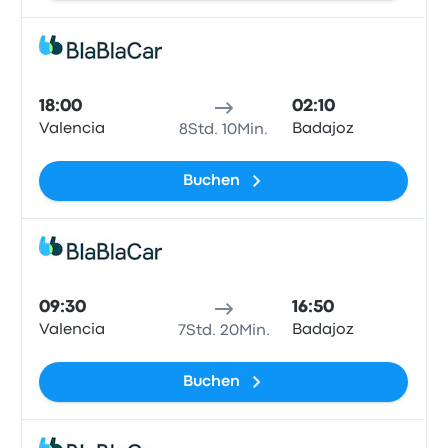
Mitfa
18:00
02:10
Valencia
Badajoz
8Std. 10Min.
Buchen
Mitfa
09:30
16:50
Valencia
Badajoz
7Std. 20Min.
Buchen