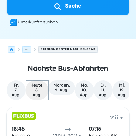
Suche
Unterkünfte suchen
...
STADION CENTER NACH BELGRAD
Nächste Bus-Abfahrten
Fr,
Heute,
Morgen,
Mo,
Di,
Mi,
7.
8.
9. Aug.
10.
11.
12.
Aug.
Aug.
Aug.
Aug.
Aug.
Nächste Abfahrten von Wien nach Belgrad am 8. Augus
Betrieben von
Fahrzeugtyp
Abfahrtszeit
Abfahrtsort
Rei
Bus
18:45
07:15