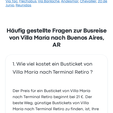
Via Tac
,
Flechabus
,
Via Bariloche
,
Andesmar
,
Chevallier
,
20 de
Basierend auf 3262 Bewertungen wurde das
Junio
,
Reunidas
Unternehmen auf Busbud mit 4 Sternen bewertet.
Reisende waren besonders zufrieden mit der
Ticketzugang und Personal, beschwerten sich aber
oft über WLAN. Ticketpreise von Via Bariloche für
diese Reise beginnen bei 39 €
Häufig gestellte Fragen zur Busreise
von Villa María nach Buenos Aires,
AR
Wie viel kostet ein Busticket von
Villa María nach Terminal Retiro ?
Der Preis für ein Busticket von Villa María
nach Terminal Retiro beginnt bei 21 €. Der
beste Weg, günstige Bustickets von Villa
María nach Terminal Retiro zu finden, ist, Ihre