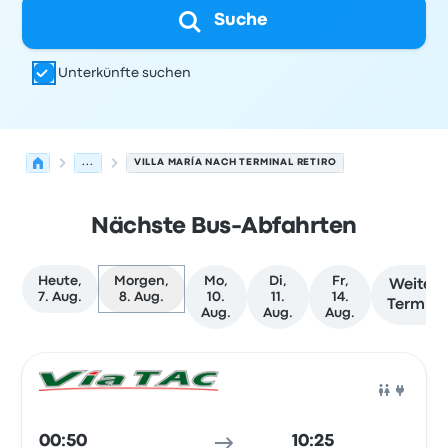
Suche
Unterkünfte suchen
...
VILLA MARÍA NACH TERMINAL RETIRO
Nächste Bus-Abfahrten
Heute,
Morgen,
Mo,
Di,
Fr,
Weitere
7. Aug.
8. Aug.
10.
11.
14.
Termin
Aug.
Aug.
Aug.
Nächste Abfahrten von Villa María nach Buenos Aires a
Betrieben von
Fahrzeugtyp
Abfahrtszeit
Abfahrtsort
Rei
Bus
00:50
10:25