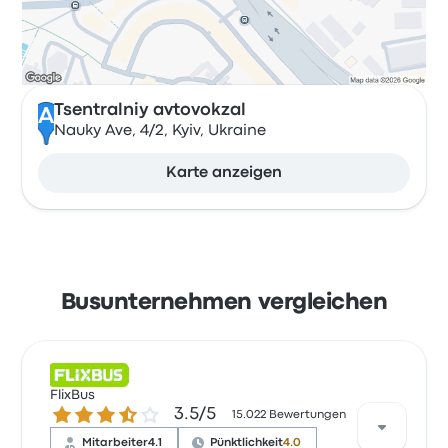
Tsentralniy avtovokzal
A
Nauky Ave, 4/2, Kyiv, Ukraine
Karte anzeigen
Busunternehmen vergleichen
FlixBus
3.5 von 5 Sternen
3.5/5
15.022 Bewertungen
Mitarbeiter
4.1
Pünktlichkeit
4.0