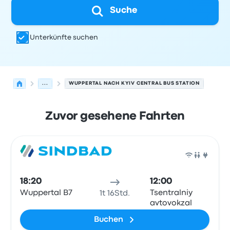
Suche
Unterkünfte suchen
...
WUPPERTAL NACH KYIV CENTRAL BUS STATION
Zuvor gesehene Fahrten
Nächste Abfahrten von Wuppertal nach Kiew am 8. Aug
Betrieben von
Fahrzeugtyp
Abfahrtszeit
Abfahrtsort
Rei
Bus
18:20
12:00
Wuppertal B7
Tsentralniy
1t 16Std.
avtovokzal
Buchen