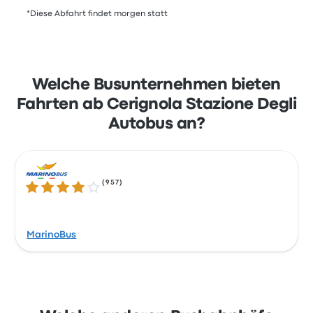
*Diese Abfahrt findet morgen statt
Welche Busunternehmen bieten
Fahrten ab Cerignola Stazione Degli
Autobus an?
(
957
)
4.1 von 5 Sternen
MarinoBus