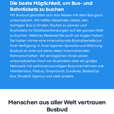
Die beste Möglichkeit, um Bus- und
Bahntickets zu buchen
Mit Busbud gestaltet sich das Reisen mit dem Bus ganz
unkompliziert. Wir helfen Reisenden dabei, den
richtigen Bus zu finden, Routen zu planen und
Bustickets für Städteverbindungen auf der ganzen Welt
zu buchen. Welches Reiseziel Sie auch vor Augen haben,
Sie haben immer eine internationale Bushaltestelle zur
Ihrer Verfügung, in Ihrer eigenen Sprache und Währung.
Busbud ist stolz auf seine vielen internationalen
Partnerschaften. Wir ermöglichen Ihnen einen
unkomplizierten Kauf von Bustickets über ein großes
Netzwerk mit vertrauenswürdigen Busunternehmen wie
Meinfernbus, Flixbus, Greyhound, Eurolines, BlablaCar
Bus, Student Agency und viele andere.
Menschen aus aller Welt vertrauen
Busbud