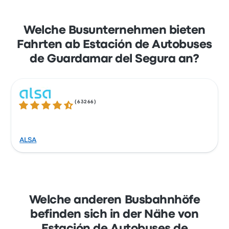
Welche Busunternehmen bieten
Fahrten ab Estación de Autobuses
de Guardamar del Segura an?
(
63266
)
4.3 von 5 Sternen
ALSA
Welche anderen Busbahnhöfe
befinden sich in der Nähe von