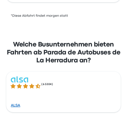
*Diese Abfahrt findet morgen statt
Welche Busunternehmen bieten
Fahrten ab Parada de Autobuses de
La Herradura an?
(
63304
)
4.3 von 5 Sternen
ALSA