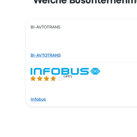
Welche Busunternehme
BI-AVTOTRANS
BI-AVTOTRANS
(
497
)
3.9 von 5 Sternen
Infobus