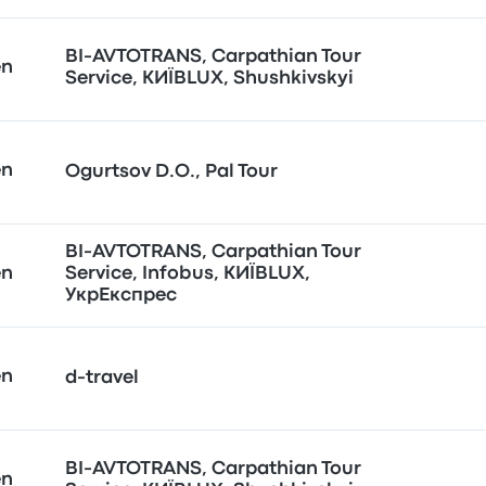
BI-AVTOTRANS, Carpathian Tour
en
Service, КИЇВLUX, Shushkivskyi
en
Ogurtsov D.O., Pal Tour
BI-AVTOTRANS, Carpathian Tour
en
Service, Infobus, КИЇВLUX,
УкрЕкспрес
en
d-travel
BI-AVTOTRANS, Carpathian Tour
en