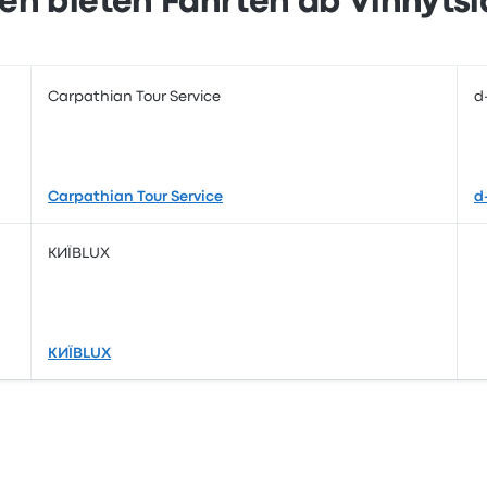
n bieten Fahrten ab Vinnytsi
Carpathian Tour Service
d
Carpathian Tour Service
d
КИЇВLUX
КИЇВLUX