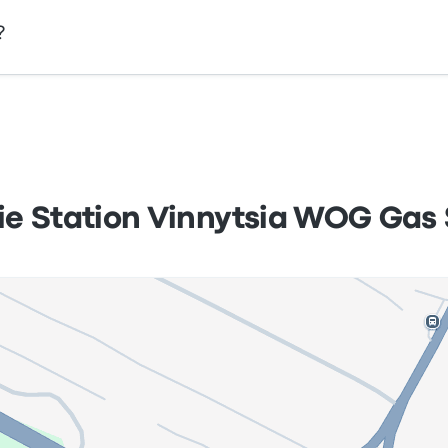
?
ist Vinnytsia WOG Gas Station Vinnytsia Oblast Ukrayna 210
.
die Station Vinnytsia WOG Gas 