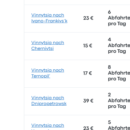
6
Vinnytsia nach
Abfahrt
23 €
Ivano-Frankivs’k
pro Tag
4
Vinnytsia nach
Abfahrt
15 €
Chernivtsi
pro Tag
8
Vinnytsia nach
Abfahrt
17 €
Ternopil’
pro Tag
2
Vinnytsia nach
Abfahrt
39 €
Dnipropetrowsk
pro Tag
5
Vinnytsia nach
Abfahrt
23 €