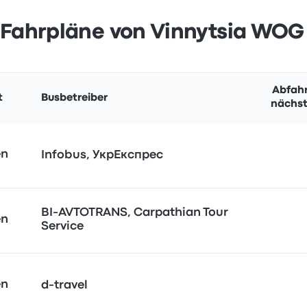
Fahrpläne von Vinnytsia WOG
Abfahr
t
Busbetreiber
nächst
en
Infobus, УкрЕкспрес
BI-AVTOTRANS, Carpathian Tour
en
Service
en
d-travel