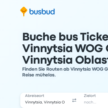
m Suchformular springen
Zur Fußzeile springen
Zum Inhalt springen
Buche bus Ticke
Vinnytsia WOG 
Vinnytsia Oblas
Finden Sie Routen ab Vinnytsia WOG Ga
Reise mühelos.
Abreiseort
Zielort