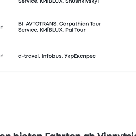
Service, КИЇВLUX, Shushkivskyi
BI-AVTOTRANS, Carpathian Tour
en
Service, КИЇВLUX, Pal Tour
en
d-travel, Infobus, УкрЕкспрес