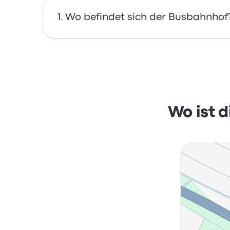
Wo befindet sich der Busbahnhof
Die Adresse von Vinnytsia WOG Gas Station 
Bushaltestelle in Vinnytsia auf einer Karte an
Wo ist 