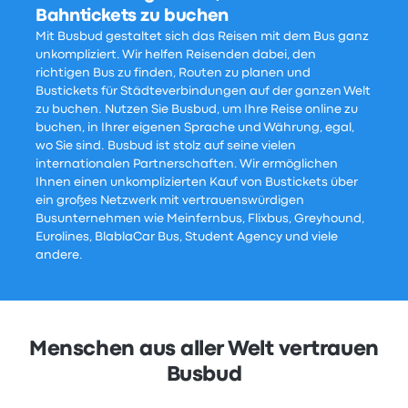
Bahntickets zu buchen
Mit Busbud gestaltet sich das Reisen mit dem Bus ganz
unkompliziert. Wir helfen Reisenden dabei, den
richtigen Bus zu finden, Routen zu planen und
Bustickets für Städteverbindungen auf der ganzen Welt
zu buchen. Nutzen Sie Busbud, um Ihre Reise online zu
buchen, in Ihrer eigenen Sprache und Währung, egal,
wo Sie sind. Busbud ist stolz auf seine vielen
internationalen Partnerschaften. Wir ermöglichen
Ihnen einen unkomplizierten Kauf von Bustickets über
ein großes Netzwerk mit vertrauenswürdigen
Busunternehmen wie Meinfernbus, Flixbus, Greyhound,
Eurolines, BlablaCar Bus, Student Agency und viele
andere.
Menschen aus aller Welt vertrauen
Busbud