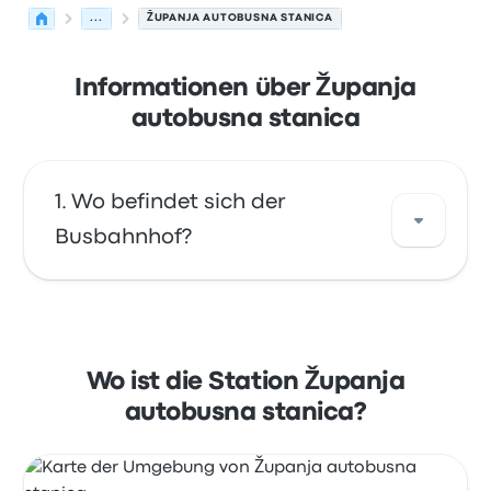
...
ŽUPANJA AUTOBUSNA STANICA
Informationen über Županja
autobusna stanica
Wo befindet sich der
Busbahnhof?
Die Adresse von Županja autobusna stanica
ist Zagrebačka ul. 14 32270 Županja Croatia.
Sehen Sie sich den Standort dieser
Wo ist die Station Županja
Bushaltestelle in Županja auf einer Karte an.
autobusna stanica?