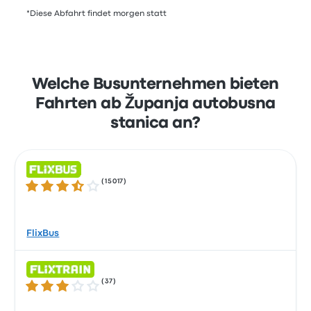
*Diese Abfahrt findet morgen statt
Welche Busunternehmen bieten
Fahrten ab Županja autobusna
stanica an?
(
15017
)
3.5 von 5 Sternen
FlixBus
(
37
)
3.0 von 5 Sternen