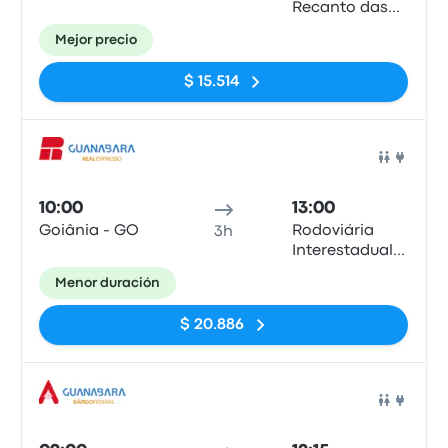
Recanto das
Emas - DF
Mejor precio
$ 15.514
Auto
10:00
13:00
Goiânia - GO
Rodoviária
3h
Interestadual
de Brasília
Menor duración
$ 20.886
Auto