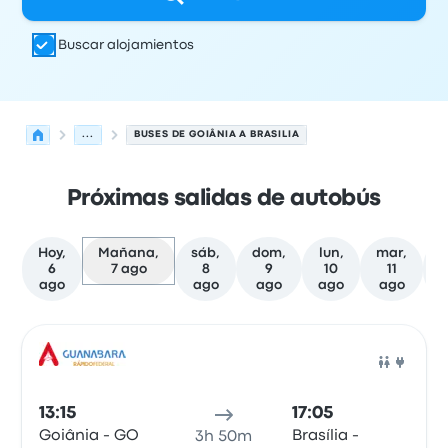
Buscar alojamientos
...
BUSES DE GOIÂNIA A BRASILIA
Próximas salidas de autobús
Hoy,
Mañana,
sáb,
dom,
lun,
mar,
m
6
7 ago
8
9
10
11
ago
ago
ago
ago
ago
Próximas salidas desde Goiânia hacia Brasilia el 7 de a
Operado por
Tipo de vehículo
Hora de salida
Ubicación d
Auto
13:15
17:05
Goiânia - GO
Brasília -
3h 50m