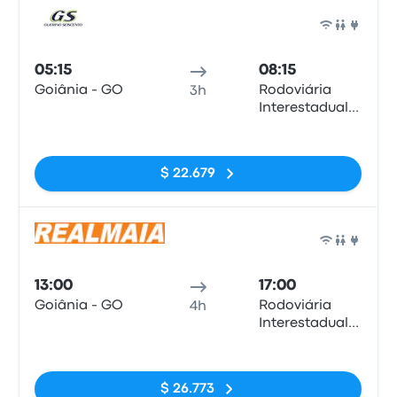
Auto
05:15
08:15
Goiânia - GO
Rodoviária
3h
Interestadual
de Brasília
Sin etiquetas
$ 22.679
Auto
13:00
17:00
Goiânia - GO
Rodoviária
4h
Interestadual
de Brasília
Sin etiquetas
$ 26.773