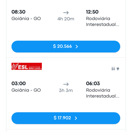
Auto
08:30
12:50
Goiânia - GO
Rodoviária
4h 20m
Interestadual
de Brasília
Sin etiquetas
$ 20.566
Auto
03:00
06:03
Goiânia - GO
Rodoviária
3h 3m
Interestadual
de Brasília
Sin etiquetas
$ 17.902