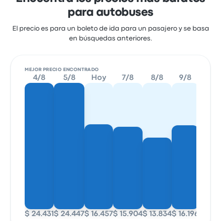
para autobuses
El precio es para un boleto de ida para un pasajero y se basa
en búsquedas anteriores.
MEJOR PRECIO ENCONTRADO
4/8
5/8
Hoy
7/8
8/8
9/8
10/8
$ 24.431
$ 24.447
$ 16.457
$ 15.904
$ 13.834
$ 16.196
$ 16.7