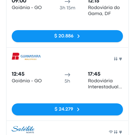
09:00
12:15
Goiânia - GO
Rodoviária do
3h 15m
Gama, DF
Sin etiquetas
$ 20.886
Auto
12:45
17:45
Goiânia - GO
Rodoviária
5h
Interestadual
de Brasília
Sin etiquetas
$ 24.279