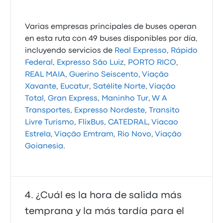
Varias empresas principales de buses operan
en esta ruta con 49 buses disponibles por día,
incluyendo servicios de
Real Expresso
,
Rápido
Federal
,
Expresso São Luiz
,
PORTO RICO
,
REAL MAIA
,
Guerino Seiscento
,
Viação
Xavante
,
Eucatur
,
Satélite Norte
,
Viação
Total
,
Gran Express
,
Maninho Tur
,
W A
Transportes
,
Expresso Nordeste
,
Transito
Livre Turismo
,
FlixBus
,
CATEDRAL
,
Viacao
Estrela
,
Viação Emtram
,
Rio Novo
,
Viação
Goianesia
.
¿Cuál es la hora de salida más
temprana y la más tardía para el