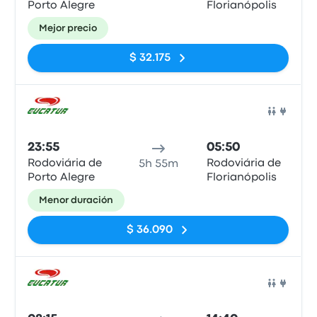
Porto Alegre
Florianópolis
Mejor precio
$ 32.175
Auto
23:55
05:50
Rodoviária de
Rodoviária de
5h 55m
Porto Alegre
Florianópolis
Menor duración
$ 36.090
Auto