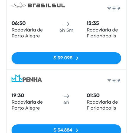
Auto
06:30
12:35
Rodoviária de
Rodoviária de
6h 5m
Porto Alegre
Florianópolis
Sin etiquetas
$ 39.095
Auto
19:30
01:30
Rodoviária de
Rodoviária de
6h
Porto Alegre
Florianópolis
Sin etiquetas
$ 34.884