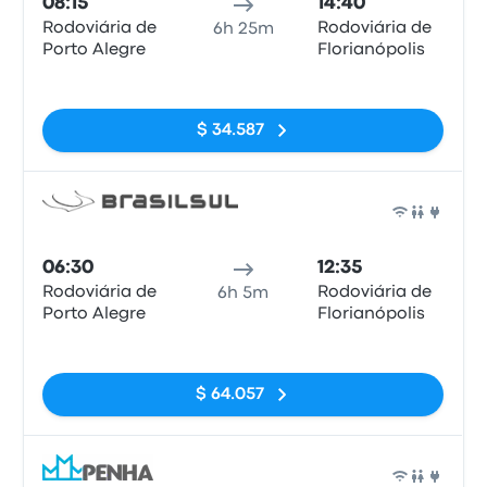
08:15
14:40
Rodoviária de
Rodoviária de
6h 25m
Porto Alegre
Florianópolis
Sin etiquetas
$ 34.587
Auto
06:30
12:35
Rodoviária de
Rodoviária de
6h 5m
Porto Alegre
Florianópolis
Sin etiquetas
$ 64.057