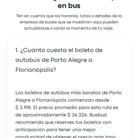
en bus
Muy bueno
Ten en cuenta que los horarios, rutas o detalles de la
5.0 de 5 estrellas
empresa de buses que se muestran aquí pueden
Santo Anjo
actualizarse o variar al momento de tu viaje.
Mariela Giselle M.
16 de abril de 2019
¿Cuánto cuesta el boleto de
Muy cómodo
autobús de Porto Alegre a
5.0 de 5 estrellas
Florianópolis?
Santo Anjo
Maria Patricia M.
14 de enero de 2019
Los boletos de autobús más baratos de Porto
Alegre a Florianópolis comienzan desde
Muy buen servicio.
$ 3.198. El precio promedio para esta ruta es
4.0 de 5 estrellas
de aproximadamente $ 36.326. Busbud
Santo Anjo
recomienda que reserves tus boletos con
Monica F.
anticipación para tener una mejor
29 de septiembre de 2017
oportunidad de obtener el precio más bajo