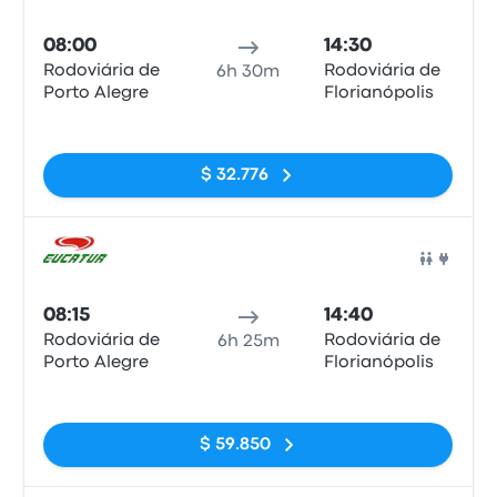
Auto
08:00
14:30
Rodoviária de
Rodoviária de
6h 30m
Porto Alegre
Florianópolis
Sin etiquetas
$ 32.776
Auto
08:15
14:40
Rodoviária de
Rodoviária de
6h 25m
Porto Alegre
Florianópolis
Sin etiquetas
$ 59.850