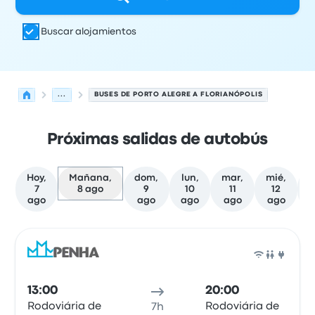
Buscar alojamientos
...
BUSES DE PORTO ALEGRE A FLORIANÓPOLIS
Próximas salidas de autobús
Hoy,
Mañana,
dom,
lun,
mar,
mié,
j
7
8 ago
9
10
11
12
ago
ago
ago
ago
ago
Próximas salidas desde Porto Alegre hacia Florianópolis
Operado por
Tipo de vehículo
Hora de salida
Ubicación d
Auto
13:00
20:00
Rodoviária de
Rodoviária de
7h