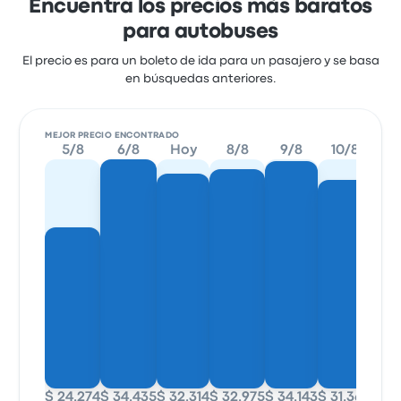
Encuentra los precios más baratos
para autobuses
El precio es para un boleto de ida para un pasajero y se basa
en búsquedas anteriores.
MEJOR PRECIO ENCONTRADO
5/8
6/8
Hoy
8/8
9/8
10/8
11
$ 24.274
$ 34.435
$ 32.314
$ 32.975
$ 34.143
$ 31.360
$ 30