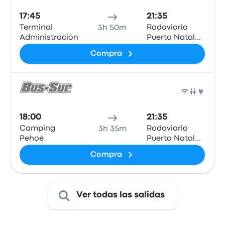
17:45
21:35
Terminal
Rodoviario
3h 50m
Administración
Puerto Natales
- Bus Sur
Compra
Auto
18:00
21:35
Camping
Rodoviario
3h 35m
Pehoé
Puerto Natales
- Bus Sur
Compra
Ver todas las salidas