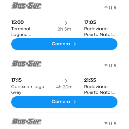
Auto
15:00
17:05
Terminal
Rodoviario
2h 5m
Laguna
Puerto Natales
Amarga
- Bus Sur
Compra
Auto
17:15
21:35
Conexión Lago
Rodoviario
4h 20m
Grey
Puerto Natales
- Bus Sur
Compra
Auto