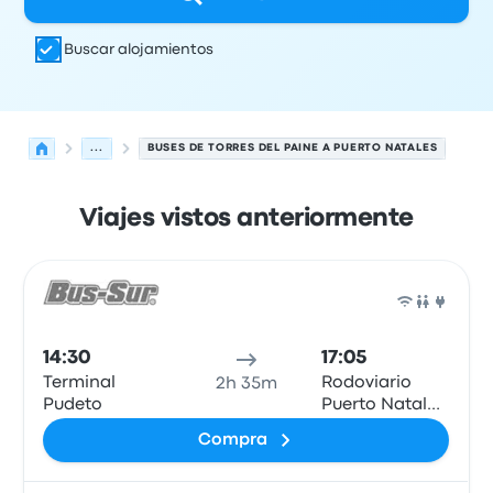
Buscar alojamientos
...
BUSES DE TORRES DEL PAINE A PUERTO NATALES
Viajes vistos anteriormente
Próximas salidas desde Torres del Paine hacia Puerto Na
Operado por
Tipo de vehículo
Hora de salida
Ubicación d
Auto
14:30
17:05
Terminal
Rodoviario
2h 35m
Pudeto
Puerto Natales
- Bus Sur
Compra