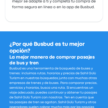
mejor se adapte a ti y completa tu compra de
forma segura en línea o en la app de Busbud.
¿Por qué Busbud es tu mejor
opción?
La mejor manera de comprar pasajes
de bus y tren
Busbud es una herramienta de búsqueda de buses y
trenes: incluimos rutas, horarios y precios de Sahil Gülü
Turizm en nuestras búsquedas junto con muchas otras
empresas de trenes y de buses. Para comparar precios,
servicios y horarios, busca una ruta. Si encuentras un
viaje adecuado, puedes continuar y obtener tu pasajes
de Sahil Gülü Turizm con nosotros. Ten en cuenta que
los pasajes de tren se agotan, Sahil Gülü Turizm y otros
operadores suelen cobrar mucho más por los pasajes